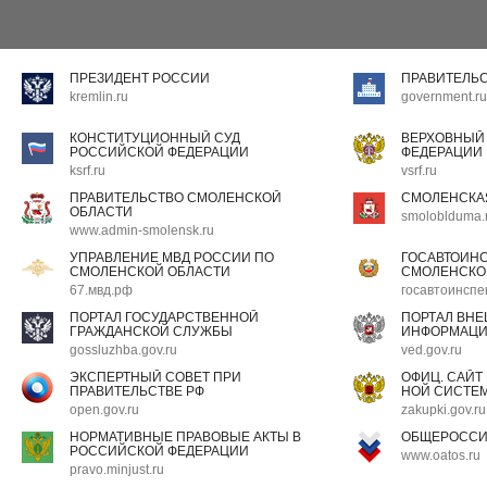
ПРЕЗИДЕНТ РОССИИ
ПРАВИТЕЛЬ
kremlin.ru
government.ru
КОНСТИТУЦИОННЫЙ СУД
ВЕРХОВНЫЙ
РОССИЙСКОЙ ФЕДЕРАЦИИ
ФЕДЕРАЦИИ
ksrf.ru
vsrf.ru
ПРАВИТЕЛЬСТВО СМОЛЕНСКОЙ
СМОЛЕНСКА
ОБЛАСТИ
smoloblduma.
www.admin-smolensk.ru
УПРАВЛЕНИЕ МВД РОССИИ ПО
ГОСАВТОИН
СМОЛЕНСКОЙ ОБЛАСТИ
СМОЛЕНСКО
67.мвд.рф
госавтоинспе
ПОРТАЛ ГОСУДАРСТВЕННОЙ
ПОРТАЛ ВН
ГРАЖДАНСКОЙ СЛУЖБЫ
ИНФОРМАЦ
gossluzhba.gov.ru
ved.gov.ru
ЭКСПЕРТНЫЙ СОВЕТ ПРИ
ОФИЦ. САЙТ
ПРАВИТЕЛЬСТВЕ РФ
НОЙ СИСТЕМ
open.gov.ru
zakupki.gov.ru
НОРМАТИВНЫЕ ПРАВОВЫЕ АКТЫ В
ОБЩЕРОССИ
РОССИЙСКОЙ ФЕДЕРАЦИИ
www.oatos.ru
pravo.minjust.ru