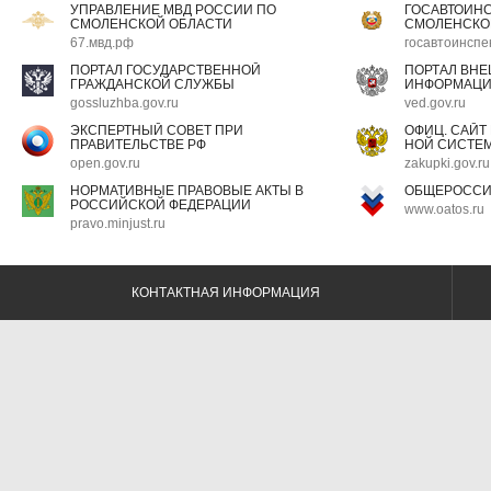
УПРАВЛЕНИЕ МВД РОССИИ ПО
ГОСАВТОИН
СМОЛЕНСКОЙ ОБЛАСТИ
СМОЛЕНСКО
67.мвд.рф
госавтоинспе
ПОРТАЛ ГОСУДАРСТВЕННОЙ
ПОРТАЛ ВН
ГРАЖДАНСКОЙ СЛУЖБЫ
ИНФОРМАЦ
gossluzhba.gov.ru
ved.gov.ru
ЭКСПЕРТНЫЙ СОВЕТ ПРИ
ОФИЦ. САЙТ
ПРАВИТЕЛЬСТВЕ РФ
НОЙ СИСТЕМ
open.gov.ru
zakupki.gov.ru
НОРМАТИВНЫЕ ПРАВОВЫЕ АКТЫ В
ОБЩЕРОССИ
РОССИЙСКОЙ ФЕДЕРАЦИИ
www.oatos.ru
pravo.minjust.ru
КОНТАКТНАЯ ИНФОРМАЦИЯ