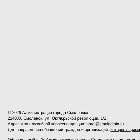
© 2026 Администрация города Смоленска
214000, Смоленск,
ул. Октябрьской революции, 1/2
Адрес для служебной корреспонденции:
smol@smoladmin.ru
Для направления обращений граждан и организаций:
интернет-прие
Официальный сайт Администрации города Смоленска не является 