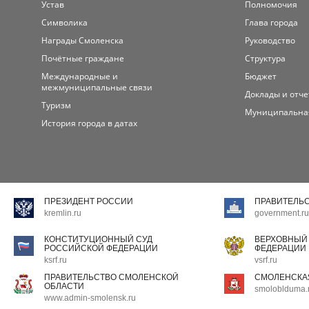
Устав
Полномочия
Символика
Глава города
Награды Смоленска
Руководство
Почётные граждане
Структура
Международные и
Бюджет
межмуниципальные связи
Доклады и отч
Туризм
Муниципальна
История города в датах
ПРЕЗИДЕНТ РОССИИ
ПРАВИТЕЛЬ
kremlin.ru
government.ru
КОНСТИТУЦИОННЫЙ СУД
ВЕРХОВНЫЙ
РОССИЙСКОЙ ФЕДЕРАЦИИ
ФЕДЕРАЦИИ
ksrf.ru
vsrf.ru
ПРАВИТЕЛЬСТВО СМОЛЕНСКОЙ
СМОЛЕНСКА
ОБЛАСТИ
smoloblduma.
www.admin-smolensk.ru