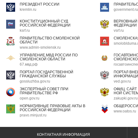
ПРЕЗИДЕНТ РОССИИ
ПРАВИТЕЛЬ
kremlin.ru
government.ru
КОНСТИТУЦИОННЫЙ СУД
ВЕРХОВНЫЙ
РОССИЙСКОЙ ФЕДЕРАЦИИ
ФЕДЕРАЦИИ
ksrf.ru
vsrf.ru
ПРАВИТЕЛЬСТВО СМОЛЕНСКОЙ
СМОЛЕНСКА
ОБЛАСТИ
smoloblduma.
www.admin-smolensk.ru
УПРАВЛЕНИЕ МВД РОССИИ ПО
ГОСАВТОИН
СМОЛЕНСКОЙ ОБЛАСТИ
СМОЛЕНСКО
67.мвд.рф
госавтоинспе
ПОРТАЛ ГОСУДАРСТВЕННОЙ
ПОРТАЛ ВН
ГРАЖДАНСКОЙ СЛУЖБЫ
ИНФОРМАЦ
gossluzhba.gov.ru
ved.gov.ru
ЭКСПЕРТНЫЙ СОВЕТ ПРИ
ОФИЦ. САЙТ
ПРАВИТЕЛЬСТВЕ РФ
НОЙ СИСТЕМ
open.gov.ru
zakupki.gov.ru
НОРМАТИВНЫЕ ПРАВОВЫЕ АКТЫ В
ОБЩЕРОССИ
РОССИЙСКОЙ ФЕДЕРАЦИИ
www.oatos.ru
pravo.minjust.ru
КОНТАКТНАЯ ИНФОРМАЦИЯ