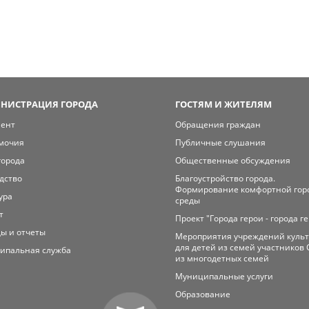
НИСТРАЦИЯ ГОРОДА
ГОСТЯМ И ЖИТЕЛЯМ
мент
Обращения граждан
мочия
Публичные слушания
города
Общественные обсуждения
дство
Благоустройство города.
Формирование комфортной гор
ура
среды
т
Проект "Города герои - города г
ы и отчеты
Мероприятия учреждений куль
для детей из семей участников 
ипальная служба
из многодетных семей
Муниципальные услуги
Образование