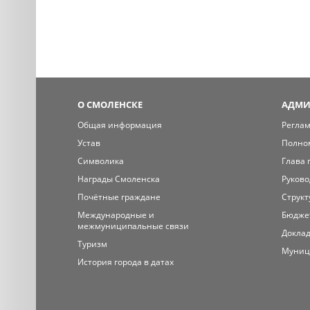
О СМОЛЕНСКЕ
АДМИ
Общая информация
Регла
Устав
Полно
Символика
Глава 
Награды Смоленска
Руково
Почётные граждане
Структ
Международные и
Бюдже
межмуниципальные связи
Доклад
Туризм
Муниц
История города в датах