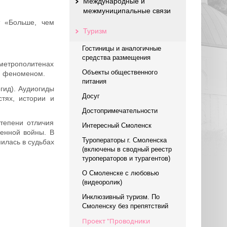
Международные и
межмуниципальные связи
т «Больше, чем
Туризм
Гостиницы и аналогичные
средства размещения
 метрополитенах
Объекты общественного
им феноменом.
питания
гид). Аудиогиды
Досуг
стях, истории и
Достопримечательности
тепени отличия
Интересный Смоленск
венной войны. В
Туроператоры г. Смоленска
илась в судьбах
(включены в сводный реестр
туроператоров и турагентов)
О Смоленске с любовью
(видеоролик)
Инклюзивный туризм. По
Смоленску без препятствий
Проект "Проводники