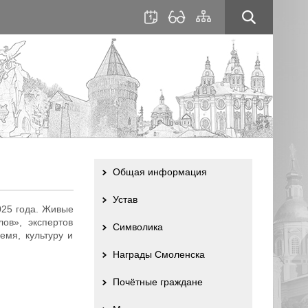
для
сайта
слабовидящих
Общая информация
Устав
025 года. Живые
ов», экспертов
Символика
емя, культуру и
Награды Смоленска
Почётные граждане