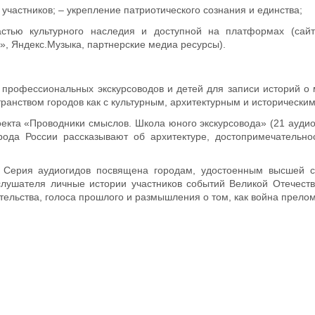
частников; – укрепление патриотического сознания и единства;
частью культурного наследия и доступной на платформах (сай
», Яндекс.Музыка, партнерские медиа ресурсы).
е профессиональных экскурсоводов и детей для записи историй о
ранством городов как с культурным, архитектурным и историческ
оекта «Проводники смыслов. Школа юного экскурсовода» (21 аудио
рода России рассказывают об архитектуре, достопримечательно
). Серия аудиогидов посвящена городам, удостоенным высшей с
слушателя личные истории участников событий Великой Отечест
тельства, голоса прошлого и размышления о том, как война прелом