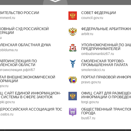
ВИТЕЛЬСТВО РОССИИ
СОВЕТ ФЕДЕРАЦИИ
rnment.ru
council.gov.ru
ХОВНЫЙ СУД РОССИЙСКОЙ
ФЕДЕРАЛЬНЫЕ АРБИТРАЖН
ЕРАЦИИ
arbitr.ru
ru
ЛЕНСКАЯ ОБЛАСТНАЯ ДУМА
УПОЛНОМОЧЕННЫЙ ПО ЗАЩ
ПРЕДПРИНИМАТЕЛЕЙ
oblduma.ru
ombudsmanbiz67.ru
АВТОИНСПЕКЦИЯ ПО
СМОЛЕНСКАЯ ТОРГОВО-
ЛЕНСКОЙ ОБЛАСТИ
ПРОМЫШЛЕННАЯ ПАЛАТА
втоинспекция.рф/r/67
smolenskcci.ru
ТАЛ ВНЕШНЕЭКОНОМИЧЕСКОЙ
ПОРТАЛ ПРАВОВОЙ ИНФОР
ОРМАЦИИ
pravo.gov.ru
gov.ru
Ц. САЙТ ЕДИНОЙ ИНФОРМАЦИОН-
ОФИЦ. САЙТ ДЛЯ РАЗМЕЩЕ
 СИСТЕМЫ В СФЕРЕ ЗАКУПОК
ИНФОРМАЦИИ О ПРОВЕДЕН
pki.gov.ru
torgi.gov.ru
ЕРОССИЙСКАЯ АССОЦИАЦИЯ ТОС
ОБЩЕСТВЕННЫЙ ТРАНСПОР
ГОРОДА
oatos.ru
bus67.ru