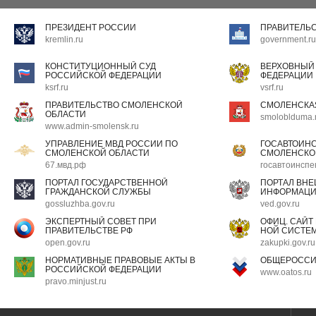
ПРЕЗИДЕНТ РОССИИ
ПРАВИТЕЛЬ
kremlin.ru
government.ru
КОНСТИТУЦИОННЫЙ СУД
ВЕРХОВНЫЙ
РОССИЙСКОЙ ФЕДЕРАЦИИ
ФЕДЕРАЦИИ
ksrf.ru
vsrf.ru
ПРАВИТЕЛЬСТВО СМОЛЕНСКОЙ
СМОЛЕНСКА
ОБЛАСТИ
smoloblduma.
www.admin-smolensk.ru
УПРАВЛЕНИЕ МВД РОССИИ ПО
ГОСАВТОИН
СМОЛЕНСКОЙ ОБЛАСТИ
СМОЛЕНСКО
67.мвд.рф
госавтоинспе
ПОРТАЛ ГОСУДАРСТВЕННОЙ
ПОРТАЛ ВН
ГРАЖДАНСКОЙ СЛУЖБЫ
ИНФОРМАЦ
gossluzhba.gov.ru
ved.gov.ru
ЭКСПЕРТНЫЙ СОВЕТ ПРИ
ОФИЦ. САЙТ
ПРАВИТЕЛЬСТВЕ РФ
НОЙ СИСТЕМ
open.gov.ru
zakupki.gov.ru
НОРМАТИВНЫЕ ПРАВОВЫЕ АКТЫ В
ОБЩЕРОССИ
РОССИЙСКОЙ ФЕДЕРАЦИИ
www.oatos.ru
pravo.minjust.ru