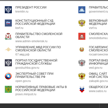
ПРЕЗИДЕНТ РОССИИ
ПРАВИТЕЛЬ
kremlin.ru
government.ru
КОНСТИТУЦИОННЫЙ СУД
ВЕРХОВНЫЙ
РОССИЙСКОЙ ФЕДЕРАЦИИ
ФЕДЕРАЦИИ
ksrf.ru
vsrf.ru
ПРАВИТЕЛЬСТВО СМОЛЕНСКОЙ
СМОЛЕНСКА
ОБЛАСТИ
smoloblduma.
www.admin-smolensk.ru
УПРАВЛЕНИЕ МВД РОССИИ ПО
ГОСАВТОИН
СМОЛЕНСКОЙ ОБЛАСТИ
СМОЛЕНСКО
67.мвд.рф
госавтоинспе
ПОРТАЛ ГОСУДАРСТВЕННОЙ
ПОРТАЛ ВН
ГРАЖДАНСКОЙ СЛУЖБЫ
ИНФОРМАЦ
gossluzhba.gov.ru
ved.gov.ru
ЭКСПЕРТНЫЙ СОВЕТ ПРИ
ОФИЦ. САЙТ
ПРАВИТЕЛЬСТВЕ РФ
НОЙ СИСТЕМ
open.gov.ru
zakupki.gov.ru
НОРМАТИВНЫЕ ПРАВОВЫЕ АКТЫ В
ОБЩЕРОССИ
РОССИЙСКОЙ ФЕДЕРАЦИИ
www.oatos.ru
pravo.minjust.ru