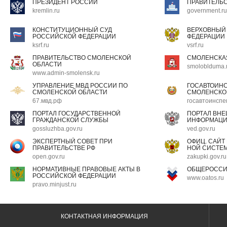
ПРЕЗИДЕНТ РОССИИ
ПРАВИТЕЛЬ
kremlin.ru
government.ru
КОНСТИТУЦИОННЫЙ СУД
ВЕРХОВНЫЙ
РОССИЙСКОЙ ФЕДЕРАЦИИ
ФЕДЕРАЦИИ
ksrf.ru
vsrf.ru
ПРАВИТЕЛЬСТВО СМОЛЕНСКОЙ
СМОЛЕНСКА
ОБЛАСТИ
smoloblduma.
www.admin-smolensk.ru
УПРАВЛЕНИЕ МВД РОССИИ ПО
ГОСАВТОИН
СМОЛЕНСКОЙ ОБЛАСТИ
СМОЛЕНСКО
67.мвд.рф
госавтоинспе
ПОРТАЛ ГОСУДАРСТВЕННОЙ
ПОРТАЛ ВН
ГРАЖДАНСКОЙ СЛУЖБЫ
ИНФОРМАЦ
gossluzhba.gov.ru
ved.gov.ru
ЭКСПЕРТНЫЙ СОВЕТ ПРИ
ОФИЦ. САЙТ
ПРАВИТЕЛЬСТВЕ РФ
НОЙ СИСТЕМ
open.gov.ru
zakupki.gov.ru
НОРМАТИВНЫЕ ПРАВОВЫЕ АКТЫ В
ОБЩЕРОССИ
РОССИЙСКОЙ ФЕДЕРАЦИИ
www.oatos.ru
pravo.minjust.ru
КОНТАКТНАЯ ИНФОРМАЦИЯ