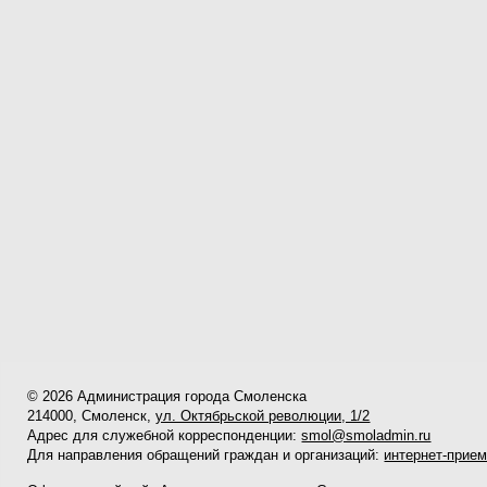
© 2026 Администрация города Смоленска
214000, Смоленск,
ул. Октябрьской революции, 1/2
Адрес для служебной корреспонденции:
smol@smoladmin.ru
Для направления обращений граждан и организаций:
интернет-прие