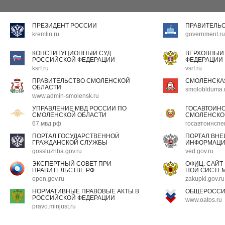
ПРЕЗИДЕНТ РОССИИ
ПРАВИТЕЛЬ
kremlin.ru
government.ru
КОНСТИТУЦИОННЫЙ СУД
ВЕРХОВНЫЙ
РОССИЙСКОЙ ФЕДЕРАЦИИ
ФЕДЕРАЦИИ
ksrf.ru
vsrf.ru
ПРАВИТЕЛЬСТВО СМОЛЕНСКОЙ
СМОЛЕНСКА
ОБЛАСТИ
smoloblduma.
www.admin-smolensk.ru
УПРАВЛЕНИЕ МВД РОССИИ ПО
ГОСАВТОИН
СМОЛЕНСКОЙ ОБЛАСТИ
СМОЛЕНСКО
67.мвд.рф
госавтоинспе
ПОРТАЛ ГОСУДАРСТВЕННОЙ
ПОРТАЛ ВН
ГРАЖДАНСКОЙ СЛУЖБЫ
ИНФОРМАЦ
gossluzhba.gov.ru
ved.gov.ru
ЭКСПЕРТНЫЙ СОВЕТ ПРИ
ОФИЦ. САЙТ
ПРАВИТЕЛЬСТВЕ РФ
НОЙ СИСТЕМ
open.gov.ru
zakupki.gov.ru
НОРМАТИВНЫЕ ПРАВОВЫЕ АКТЫ В
ОБЩЕРОССИ
РОССИЙСКОЙ ФЕДЕРАЦИИ
www.oatos.ru
pravo.minjust.ru