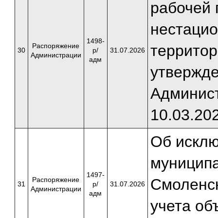
рабочей 
нестацио
1498-
Распоряжение
территор
30
р/
31.07.2026
Администрации
адм
утвержд
Админист
10.03.20
Об исклю
муниципа
1497-
Распоряжение
Смоленск
31
р/
31.07.2026
Администрации
адм
учета об