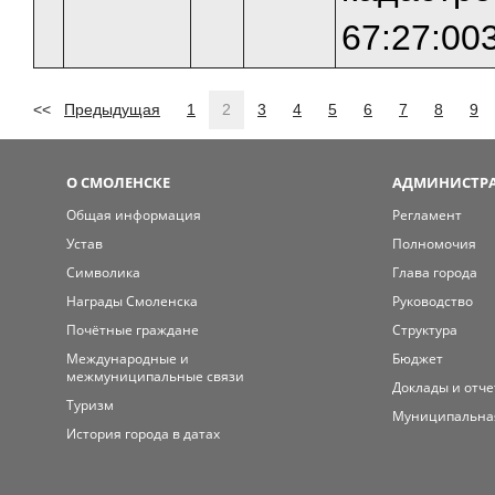
67:27:00
<<
Предыдущая
1
2
3
4
5
6
7
8
9
О СМОЛЕНСКЕ
АДМИНИСТРА
Общая информация
Регламент
Устав
Полномочия
Символика
Глава города
Награды Смоленска
Руководство
Почётные граждане
Структура
Международные и
Бюджет
межмуниципальные связи
Доклады и отч
Туризм
Муниципальна
История города в датах