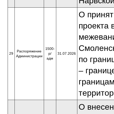
Нарвской
О принят
проекта 
межевани
Смоленск
1500-
Распоряжение
29
р/
31.07.2026
Администрации
по грани
адм
– границ
границам
территор
О внесен