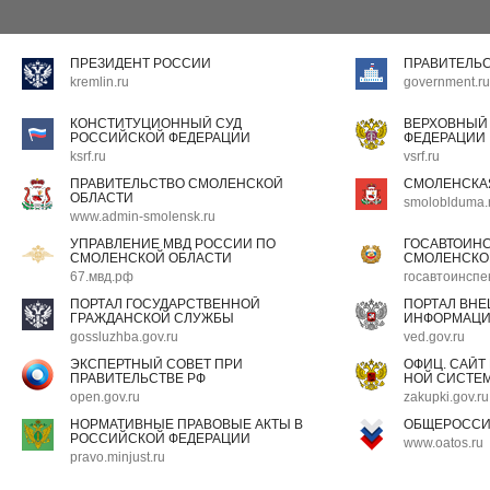
ПРЕЗИДЕНТ РОССИИ
ПРАВИТЕЛЬ
kremlin.ru
government.ru
КОНСТИТУЦИОННЫЙ СУД
ВЕРХОВНЫЙ
РОССИЙСКОЙ ФЕДЕРАЦИИ
ФЕДЕРАЦИИ
ksrf.ru
vsrf.ru
ПРАВИТЕЛЬСТВО СМОЛЕНСКОЙ
СМОЛЕНСКА
ОБЛАСТИ
smoloblduma.
www.admin-smolensk.ru
УПРАВЛЕНИЕ МВД РОССИИ ПО
ГОСАВТОИН
СМОЛЕНСКОЙ ОБЛАСТИ
СМОЛЕНСКО
67.мвд.рф
госавтоинспе
ПОРТАЛ ГОСУДАРСТВЕННОЙ
ПОРТАЛ ВН
ГРАЖДАНСКОЙ СЛУЖБЫ
ИНФОРМАЦ
gossluzhba.gov.ru
ved.gov.ru
ЭКСПЕРТНЫЙ СОВЕТ ПРИ
ОФИЦ. САЙТ
ПРАВИТЕЛЬСТВЕ РФ
НОЙ СИСТЕМ
open.gov.ru
zakupki.gov.ru
НОРМАТИВНЫЕ ПРАВОВЫЕ АКТЫ В
ОБЩЕРОССИ
РОССИЙСКОЙ ФЕДЕРАЦИИ
www.oatos.ru
pravo.minjust.ru