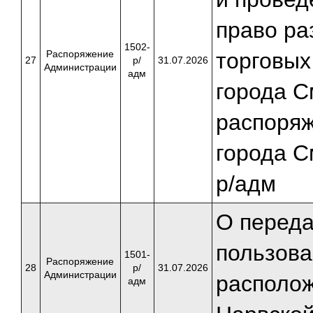
право р
1502-
Распоряжение
торговых
27
р/
31.07.2026
Администрации
адм
города С
распоря
города С
р/адм
О переда
пользова
1501-
Распоряжение
28
р/
31.07.2026
Администрации
располож
адм