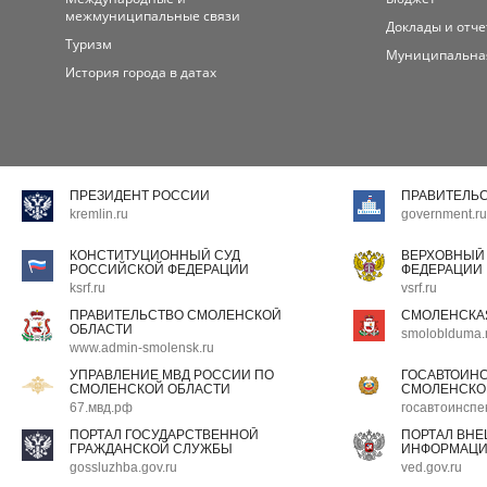
межмуниципальные связи
Доклады и отч
Туризм
Муниципальна
История города в датах
ПРЕЗИДЕНТ РОССИИ
ПРАВИТЕЛЬ
kremlin.ru
government.ru
КОНСТИТУЦИОННЫЙ СУД
ВЕРХОВНЫЙ
РОССИЙСКОЙ ФЕДЕРАЦИИ
ФЕДЕРАЦИИ
ksrf.ru
vsrf.ru
ПРАВИТЕЛЬСТВО СМОЛЕНСКОЙ
СМОЛЕНСКА
ОБЛАСТИ
smoloblduma.
www.admin-smolensk.ru
УПРАВЛЕНИЕ МВД РОССИИ ПО
ГОСАВТОИН
СМОЛЕНСКОЙ ОБЛАСТИ
СМОЛЕНСКО
67.мвд.рф
госавтоинспе
ПОРТАЛ ГОСУДАРСТВЕННОЙ
ПОРТАЛ ВН
ГРАЖДАНСКОЙ СЛУЖБЫ
ИНФОРМАЦ
gossluzhba.gov.ru
ved.gov.ru