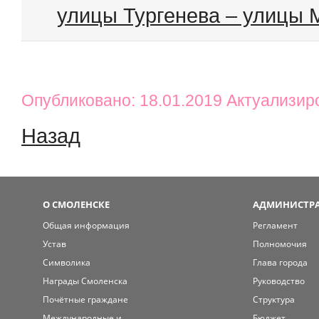
улицы Тургенева – улицы 
Опубликовано: 18.01.2019 Актуализир
Назад
О СМОЛЕНСКЕ
АДМИНИСТРА
Общая информация
Регламент
Устав
Полномочия
Символика
Глава города
Награды Смоленска
Руководство
Почётные граждане
Структура
Международные и
Бюджет