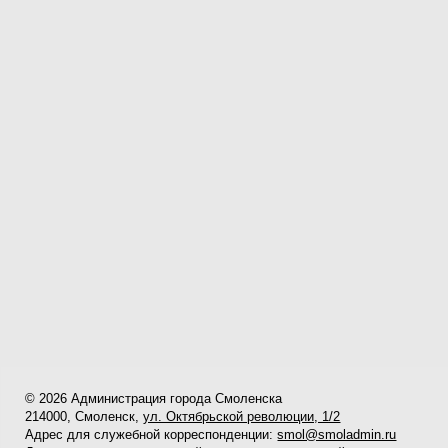
© 2026 Администрация города Смоленска
214000, Смоленск,
ул. Октябрьской революции, 1/2
Адрес для служебной корреспонденции:
smol@smoladmin.ru