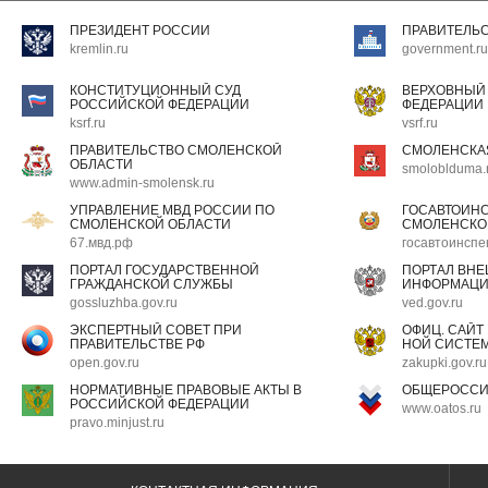
ПРЕЗИДЕНТ РОССИИ
ПРАВИТЕЛЬ
kremlin.ru
government.ru
КОНСТИТУЦИОННЫЙ СУД
ВЕРХОВНЫЙ
РОССИЙСКОЙ ФЕДЕРАЦИИ
ФЕДЕРАЦИИ
ksrf.ru
vsrf.ru
ПРАВИТЕЛЬСТВО СМОЛЕНСКОЙ
СМОЛЕНСКА
ОБЛАСТИ
smoloblduma.
www.admin-smolensk.ru
УПРАВЛЕНИЕ МВД РОССИИ ПО
ГОСАВТОИН
СМОЛЕНСКОЙ ОБЛАСТИ
СМОЛЕНСКО
67.мвд.рф
госавтоинспе
ПОРТАЛ ГОСУДАРСТВЕННОЙ
ПОРТАЛ ВН
ГРАЖДАНСКОЙ СЛУЖБЫ
ИНФОРМАЦ
gossluzhba.gov.ru
ved.gov.ru
ЭКСПЕРТНЫЙ СОВЕТ ПРИ
ОФИЦ. САЙТ
ПРАВИТЕЛЬСТВЕ РФ
НОЙ СИСТЕМ
open.gov.ru
zakupki.gov.ru
НОРМАТИВНЫЕ ПРАВОВЫЕ АКТЫ В
ОБЩЕРОССИ
РОССИЙСКОЙ ФЕДЕРАЦИИ
www.oatos.ru
pravo.minjust.ru