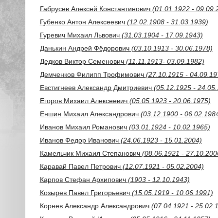
Габрусев Алексей Константинович
(01.01.1922 - 09.09.
Губенко Антон Алексеевич
(12.02.1908 - 31.03.1939)
Гуревич Михаил Львович
(31.03.1904 - 17.09.1943)
Данькин Андрей Фёдорович
(03.10.1913 - 30.06.1978)
Дедков Виктор Семенович
(11.11.1913- 03.09.1982)
Демченков Филипп Трофимович
(27.10.1915 - 04.09.19
Евстигнеев Александр Дмитриевич
(05.12.1925 - 24.05
Егоров Михаил Алексеевич
(05.05.1923 - 20.06.1975)
Еншин Михаил Александрович
(03.12.1900 - 06.02.198
Иванов Михаил Романович
(03.01.1924 - 10.02.1965)
Иванов Федор Иванович
(24.06.1923 - 15.01.2004)
Камельчик Михаил Степанович
(08.06.1921 - 27.10.200
Каравай Павел Петрович
(12.07.1921 - 05.02.2004)
Карпов Стефан Архипович
(1903 - 12.10.1943)
Козырев Павел Григорьевич
(15.05.1919 - 10.06.1991)
Корнев Александр Александрович
(07.04.1921 - 25.02.