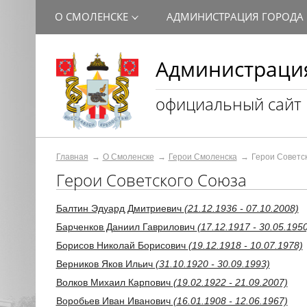
О СМОЛЕНСКЕ
АДМИНИСТРАЦИЯ ГОРОДА
Администрация
официальный сайт
Главная
О Смоленске
Герои Смоленска
Герои Советс
Герои Советского Союза
Балтин Эдуард Дмитриевич
(21.12.1936 - 07.10.2008)
Барченков Даниил Гаврилович
(17.12.1917 - 30.05.1950
Борисов Николай Борисович
(19.12.1918 - 10.07.1978)
Верников Яков Ильич
(31.10.1920 - 30.09.1993)
Волков Михаил Карпович
(19.02.1922 - 21.09.2007)
Воробьев Иван Иванович
(16.01.1908 - 12.06.1967)