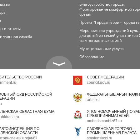
дство
Благоустройство города.
Формирование комфортной гор
ура
среды
т
Проект "Города герои - города г
ы и отчеты
Мероприятия учреждений куль
для детей из семей участников 
ипальная служба
из многодетных семей
Муниципальные услуги
Образование
ВИТЕЛЬСТВО РОССИИ
СОВЕТ ФЕДЕРАЦИИ
rnment.ru
council.gov.ru
ХОВНЫЙ СУД РОССИЙСКОЙ
ФЕДЕРАЛЬНЫЕ АРБИТРАЖН
ЕРАЦИИ
arbitr.ru
ru
ЛЕНСКАЯ ОБЛАСТНАЯ ДУМА
УПОЛНОМОЧЕННЫЙ ПО ЗАЩ
ПРЕДПРИНИМАТЕЛЕЙ
oblduma.ru
ombudsmanbiz67.ru
АВТОИНСПЕКЦИЯ ПО
СМОЛЕНСКАЯ ТОРГОВО-
ЛЕНСКОЙ ОБЛАСТИ
ПРОМЫШЛЕННАЯ ПАЛАТА
втоинспекция.рф/r/67
smolenskcci.ru