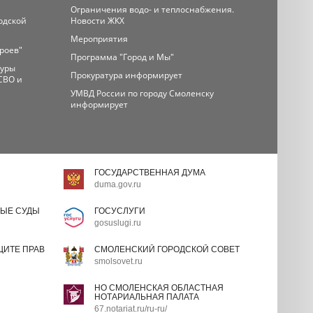
Ограничения водо- и теплоснабжения.
одской
Новости ЖКХ
Мероприятия
ероев"
Программа "Город и Мы"
туры
Прокуратура информирует
СВО и
УМВД России по городу Смоленску
информирует
ГОСУДАРСТВЕННАЯ ДУМА
duma.gov.ru
ЫЕ СУДЫ
ГОСУСЛУГИ
gosuslugi.ru
ИТЕ ПРАВ
СМОЛЕНСКИЙ ГОРОДСКОЙ СОВЕТ
smolsovet.ru
НО СМОЛЕНСКАЯ ОБЛАСТНАЯ
НОТАРИАЛЬНАЯ ПАЛАТА
67.notariat.ru/ru-ru/