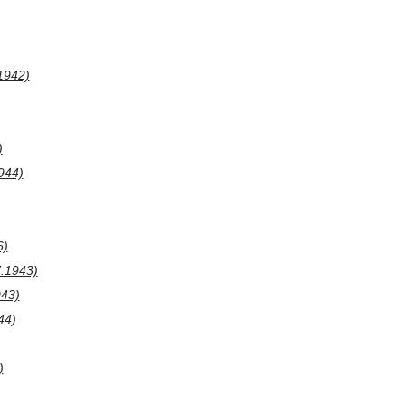
1942)
)
944)
6)
7.1943)
943)
44)
)