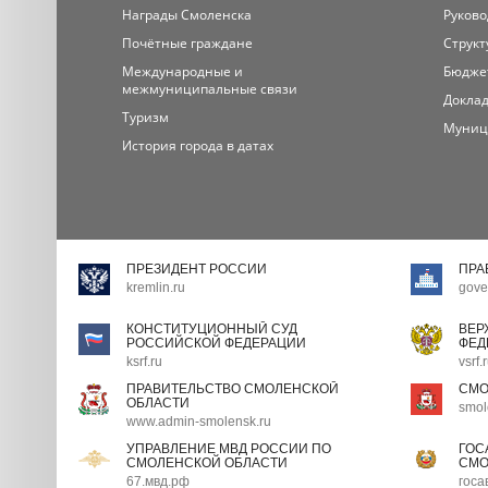
Награды Смоленска
Руково
Почётные граждане
Структ
Международные и
Бюдже
межмуниципальные связи
Доклад
Туризм
Муниц
История города в датах
ПРЕЗИДЕНТ РОССИИ
ПРА
kremlin.ru
gove
КОНСТИТУЦИОННЫЙ СУД
ВЕР
РОССИЙСКОЙ ФЕДЕРАЦИИ
ФЕД
ksrf.ru
vsrf.
ПРАВИТЕЛЬСТВО СМОЛЕНСКОЙ
СМО
ОБЛАСТИ
smol
www.admin-smolensk.ru
УПРАВЛЕНИЕ МВД РОССИИ ПО
ГОС
СМОЛЕНСКОЙ ОБЛАСТИ
СМО
67.мвд.рф
госа