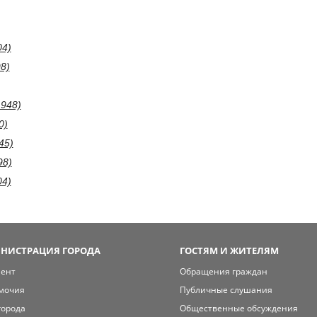
04)
98)
1948)
0)
45)
98)
04)
НИСТРАЦИЯ ГОРОДА
ГОСТЯМ И ЖИТЕЛЯМ
мент
Обращения граждан
мочия
Публичные слушания
города
Общественные обсуждения