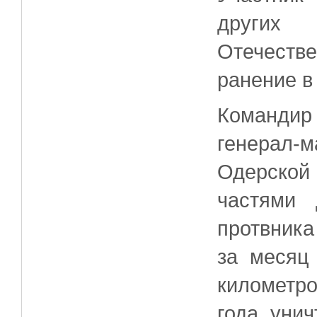
других 
Отечест
ранение в
Команди
генерал
Одерско
частями 
протвника
за месяц
километр
года уни