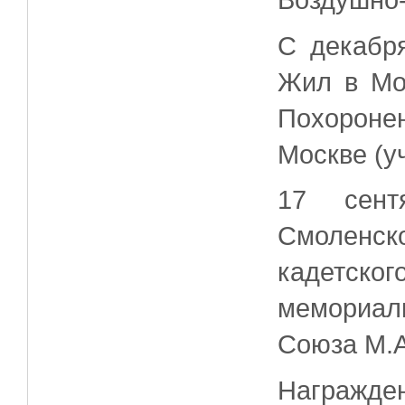
Воздушно-
С декабр
Жил в Мо
Похорон
Москве (уч
17 сент
Смоленс
кадетск
мемориал
Союза М.А
Награжде