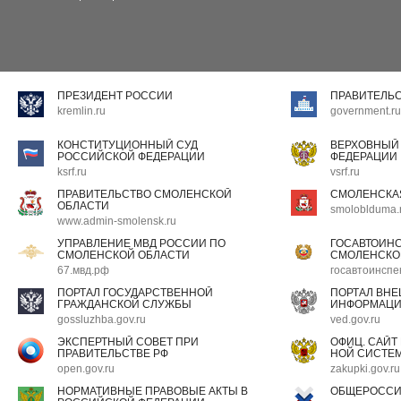
ПРЕЗИДЕНТ РОССИИ
ПРАВИТЕЛЬ
kremlin.ru
government.ru
КОНСТИТУЦИОННЫЙ СУД
ВЕРХОВНЫЙ
РОССИЙСКОЙ ФЕДЕРАЦИИ
ФЕДЕРАЦИИ
ksrf.ru
vsrf.ru
ПРАВИТЕЛЬСТВО СМОЛЕНСКОЙ
СМОЛЕНСКА
ОБЛАСТИ
smoloblduma.
www.admin-smolensk.ru
УПРАВЛЕНИЕ МВД РОССИИ ПО
ГОСАВТОИН
СМОЛЕНСКОЙ ОБЛАСТИ
СМОЛЕНСКО
67.мвд.рф
госавтоинспе
ПОРТАЛ ГОСУДАРСТВЕННОЙ
ПОРТАЛ ВН
ГРАЖДАНСКОЙ СЛУЖБЫ
ИНФОРМАЦ
gossluzhba.gov.ru
ved.gov.ru
ЭКСПЕРТНЫЙ СОВЕТ ПРИ
ОФИЦ. САЙТ
ПРАВИТЕЛЬСТВЕ РФ
НОЙ СИСТЕМ
open.gov.ru
zakupki.gov.ru
НОРМАТИВНЫЕ ПРАВОВЫЕ АКТЫ В
ОБЩЕРОССИ