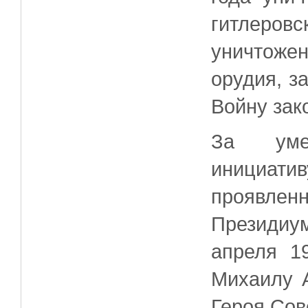
гитлеро
уничтож
орудия, з
Войну зак
За умел
инициати
проявлен
Президиу
апреля 1
Михаилу 
Героя Сов