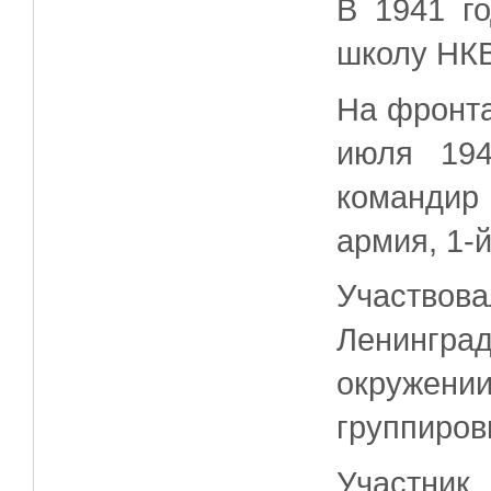
В 1941 г
школу НК
На фронта
июля 19
командир
армия, 1-
Участвов
Ленингр
окружен
группиров
Участник