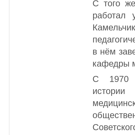
С того ж
работал 
Камель
педагогич
в нём за
кафедры 
С 1970 
истории 
медицинск
общест
Советско