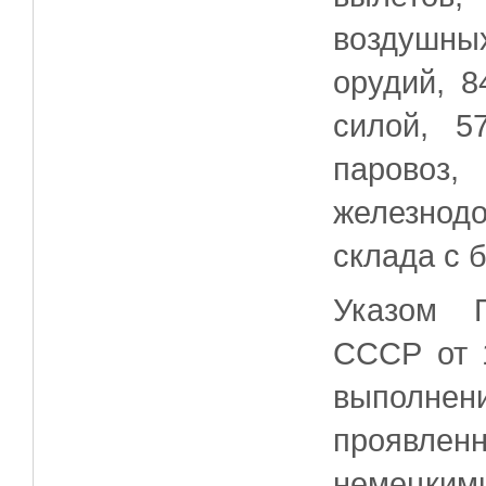
воздушны
орудий, 
силой, 5
паровоз,
железнод
склада с 
Указом П
СССР от 
выполне
проявлен
немецким