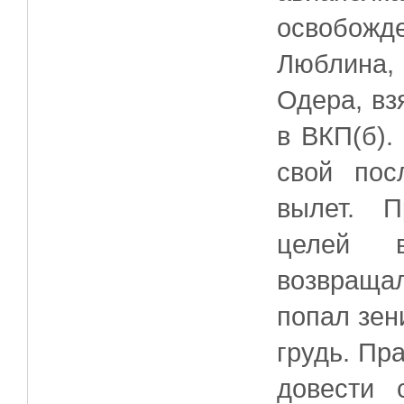
освобожд
Люблина,
Одера, вз
в ВКП(б).
свой пос
вылет. П
целей 
возвраща
попал зен
грудь. Пр
довести 