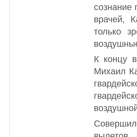
сознание 
врачей, 
только з
воздушны
К концу 
Михаил Ка
гвардейс
гвардейс
воздушной
Соверши
вылетов,