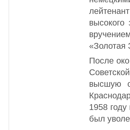
лейтенан
высокого 
вручени
«Золотая 
После око
Советско
высшую о
Краснода
1958 году
был уволе