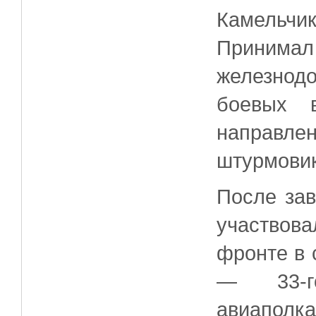
Камельч
Принимал
железнод
боевых 
направле
штурмовик
После за
участвов
фронте в 
— 33-го
авиапо