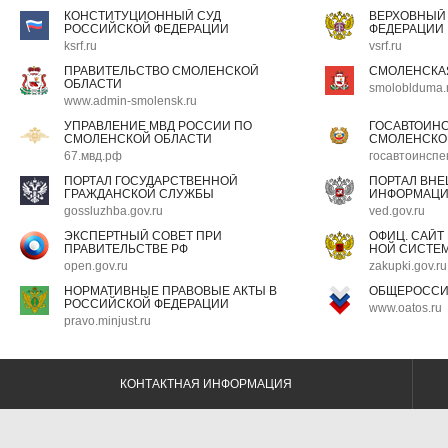
КОНСТИТУЦИОННЫЙ СУД
ВЕРХОВНЫЙ
РОССИЙСКОЙ ФЕДЕРАЦИИ
ФЕДЕРАЦИИ
ksrf.ru
vsrf.ru
ПРАВИТЕЛЬСТВО СМОЛЕНСКОЙ
СМОЛЕНСКА
ОБЛАСТИ
smoloblduma.
www.admin-smolensk.ru
УПРАВЛЕНИЕ МВД РОССИИ ПО
ГОСАВТОИН
СМОЛЕНСКОЙ ОБЛАСТИ
СМОЛЕНСКО
67.мвд.рф
госавтоинспе
ПОРТАЛ ГОСУДАРСТВЕННОЙ
ПОРТАЛ ВН
ГРАЖДАНСКОЙ СЛУЖБЫ
ИНФОРМАЦ
gossluzhba.gov.ru
ved.gov.ru
ЭКСПЕРТНЫЙ СОВЕТ ПРИ
ОФИЦ. САЙТ
ПРАВИТЕЛЬСТВЕ РФ
НОЙ СИСТЕМ
open.gov.ru
zakupki.gov.ru
НОРМАТИВНЫЕ ПРАВОВЫЕ АКТЫ В
ОБЩЕРОССИ
РОССИЙСКОЙ ФЕДЕРАЦИИ
www.oatos.ru
pravo.minjust.ru
КОНТАКТНАЯ ИНФОРМАЦИЯ