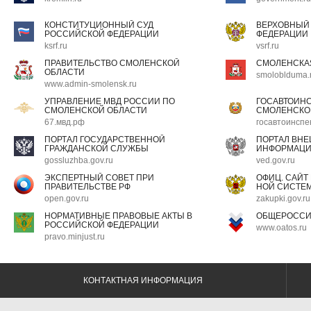
КОНСТИТУЦИОННЫЙ СУД
ВЕРХОВНЫЙ
РОССИЙСКОЙ ФЕДЕРАЦИИ
ФЕДЕРАЦИИ
ksrf.ru
vsrf.ru
ПРАВИТЕЛЬСТВО СМОЛЕНСКОЙ
СМОЛЕНСКА
ОБЛАСТИ
smoloblduma.
www.admin-smolensk.ru
УПРАВЛЕНИЕ МВД РОССИИ ПО
ГОСАВТОИН
СМОЛЕНСКОЙ ОБЛАСТИ
СМОЛЕНСКО
67.мвд.рф
госавтоинспе
ПОРТАЛ ГОСУДАРСТВЕННОЙ
ПОРТАЛ ВН
ГРАЖДАНСКОЙ СЛУЖБЫ
ИНФОРМАЦ
gossluzhba.gov.ru
ved.gov.ru
ЭКСПЕРТНЫЙ СОВЕТ ПРИ
ОФИЦ. САЙТ
ПРАВИТЕЛЬСТВЕ РФ
НОЙ СИСТЕМ
open.gov.ru
zakupki.gov.ru
НОРМАТИВНЫЕ ПРАВОВЫЕ АКТЫ В
ОБЩЕРОССИ
РОССИЙСКОЙ ФЕДЕРАЦИИ
www.oatos.ru
pravo.minjust.ru
КОНТАКТНАЯ ИНФОРМАЦИЯ