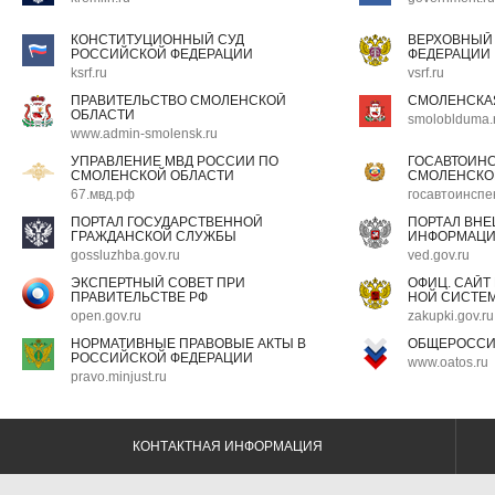
КОНСТИТУЦИОННЫЙ СУД
ВЕРХОВНЫЙ
РОССИЙСКОЙ ФЕДЕРАЦИИ
ФЕДЕРАЦИИ
ksrf.ru
vsrf.ru
ПРАВИТЕЛЬСТВО СМОЛЕНСКОЙ
СМОЛЕНСКА
ОБЛАСТИ
smoloblduma.
www.admin-smolensk.ru
УПРАВЛЕНИЕ МВД РОССИИ ПО
ГОСАВТОИН
СМОЛЕНСКОЙ ОБЛАСТИ
СМОЛЕНСКО
67.мвд.рф
госавтоинспе
ПОРТАЛ ГОСУДАРСТВЕННОЙ
ПОРТАЛ ВН
ГРАЖДАНСКОЙ СЛУЖБЫ
ИНФОРМАЦ
gossluzhba.gov.ru
ved.gov.ru
ЭКСПЕРТНЫЙ СОВЕТ ПРИ
ОФИЦ. САЙТ
ПРАВИТЕЛЬСТВЕ РФ
НОЙ СИСТЕМ
open.gov.ru
zakupki.gov.ru
НОРМАТИВНЫЕ ПРАВОВЫЕ АКТЫ В
ОБЩЕРОССИ
РОССИЙСКОЙ ФЕДЕРАЦИИ
www.oatos.ru
pravo.minjust.ru
КОНТАКТНАЯ ИНФОРМАЦИЯ