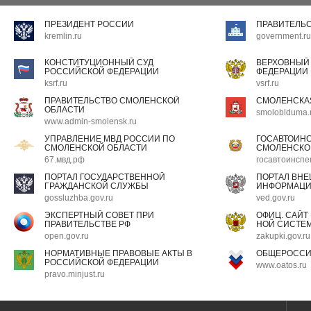
ПРЕЗИДЕНТ РОССИИ
ПРАВИТЕЛЬ
kremlin.ru
government.ru
КОНСТИТУЦИОННЫЙ СУД
ВЕРХОВНЫЙ
РОССИЙСКОЙ ФЕДЕРАЦИИ
ФЕДЕРАЦИИ
ksrf.ru
vsrf.ru
ПРАВИТЕЛЬСТВО СМОЛЕНСКОЙ
СМОЛЕНСКА
ОБЛАСТИ
smoloblduma.
www.admin-smolensk.ru
УПРАВЛЕНИЕ МВД РОССИИ ПО
ГОСАВТОИН
СМОЛЕНСКОЙ ОБЛАСТИ
СМОЛЕНСКО
67.мвд.рф
госавтоинспе
ПОРТАЛ ГОСУДАРСТВЕННОЙ
ПОРТАЛ ВН
ГРАЖДАНСКОЙ СЛУЖБЫ
ИНФОРМАЦ
gossluzhba.gov.ru
ved.gov.ru
ЭКСПЕРТНЫЙ СОВЕТ ПРИ
ОФИЦ. САЙТ
ПРАВИТЕЛЬСТВЕ РФ
НОЙ СИСТЕМ
open.gov.ru
zakupki.gov.ru
НОРМАТИВНЫЕ ПРАВОВЫЕ АКТЫ В
ОБЩЕРОССИ
РОССИЙСКОЙ ФЕДЕРАЦИИ
www.oatos.ru
pravo.minjust.ru