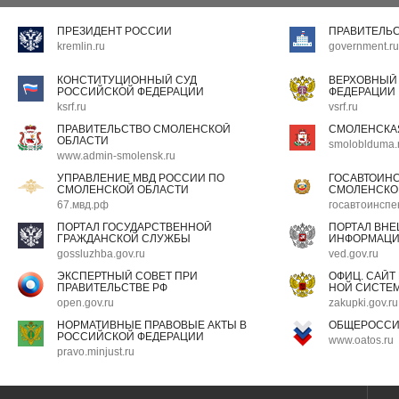
ПРЕЗИДЕНТ РОССИИ
ПРАВИТЕЛЬ
kremlin.ru
government.ru
КОНСТИТУЦИОННЫЙ СУД
ВЕРХОВНЫЙ
РОССИЙСКОЙ ФЕДЕРАЦИИ
ФЕДЕРАЦИИ
ksrf.ru
vsrf.ru
ПРАВИТЕЛЬСТВО СМОЛЕНСКОЙ
СМОЛЕНСКА
ОБЛАСТИ
smoloblduma.
www.admin-smolensk.ru
УПРАВЛЕНИЕ МВД РОССИИ ПО
ГОСАВТОИН
СМОЛЕНСКОЙ ОБЛАСТИ
СМОЛЕНСКО
67.мвд.рф
госавтоинспе
ПОРТАЛ ГОСУДАРСТВЕННОЙ
ПОРТАЛ ВН
ГРАЖДАНСКОЙ СЛУЖБЫ
ИНФОРМАЦ
gossluzhba.gov.ru
ved.gov.ru
ЭКСПЕРТНЫЙ СОВЕТ ПРИ
ОФИЦ. САЙТ
ПРАВИТЕЛЬСТВЕ РФ
НОЙ СИСТЕМ
open.gov.ru
zakupki.gov.ru
НОРМАТИВНЫЕ ПРАВОВЫЕ АКТЫ В
ОБЩЕРОССИ
РОССИЙСКОЙ ФЕДЕРАЦИИ
www.oatos.ru
pravo.minjust.ru