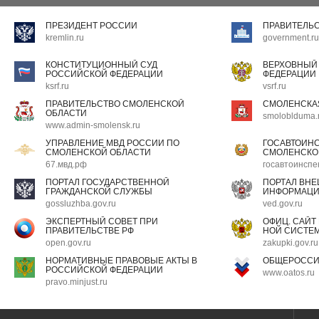
ПРЕЗИДЕНТ РОССИИ
ПРАВИТЕЛЬ
kremlin.ru
government.ru
КОНСТИТУЦИОННЫЙ СУД
ВЕРХОВНЫЙ
РОССИЙСКОЙ ФЕДЕРАЦИИ
ФЕДЕРАЦИИ
ksrf.ru
vsrf.ru
ПРАВИТЕЛЬСТВО СМОЛЕНСКОЙ
СМОЛЕНСКА
ОБЛАСТИ
smoloblduma.
www.admin-smolensk.ru
УПРАВЛЕНИЕ МВД РОССИИ ПО
ГОСАВТОИН
СМОЛЕНСКОЙ ОБЛАСТИ
СМОЛЕНСКО
67.мвд.рф
госавтоинспе
ПОРТАЛ ГОСУДАРСТВЕННОЙ
ПОРТАЛ ВН
ГРАЖДАНСКОЙ СЛУЖБЫ
ИНФОРМАЦ
gossluzhba.gov.ru
ved.gov.ru
ЭКСПЕРТНЫЙ СОВЕТ ПРИ
ОФИЦ. САЙТ
ПРАВИТЕЛЬСТВЕ РФ
НОЙ СИСТЕМ
open.gov.ru
zakupki.gov.ru
НОРМАТИВНЫЕ ПРАВОВЫЕ АКТЫ В
ОБЩЕРОССИ
РОССИЙСКОЙ ФЕДЕРАЦИИ
www.oatos.ru
pravo.minjust.ru