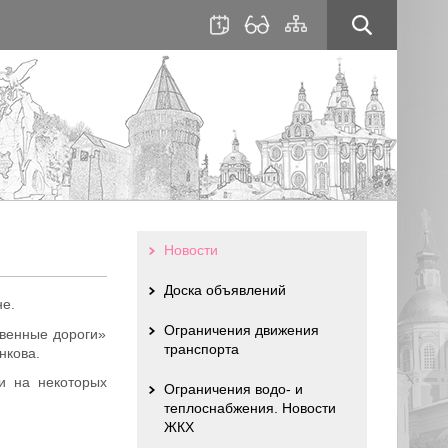
для
сайта
слабовидящих
Новости
Доска объявлений
не.
Ограничения движения
твенные дороги»
транспорта
енкова.
и на некоторых
Ограничения водо- и
теплоснабжения. Новости
ЖКХ