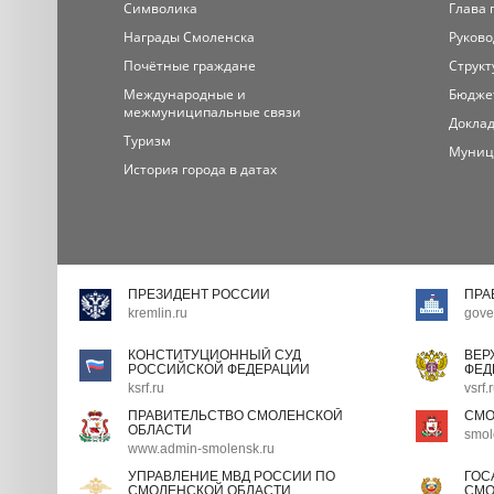
Символика
Глава 
Награды Смоленска
Руково
Почётные граждане
Структ
Международные и
Бюдже
межмуниципальные связи
Доклад
Туризм
Муниц
История города в датах
ПРЕЗИДЕНТ РОССИИ
ПРА
kremlin.ru
gove
КОНСТИТУЦИОННЫЙ СУД
ВЕР
РОССИЙСКОЙ ФЕДЕРАЦИИ
ФЕД
ksrf.ru
vsrf.
ПРАВИТЕЛЬСТВО СМОЛЕНСКОЙ
СМО
ОБЛАСТИ
smol
www.admin-smolensk.ru
УПРАВЛЕНИЕ МВД РОССИИ ПО
ГОС
СМОЛЕНСКОЙ ОБЛАСТИ
СМО