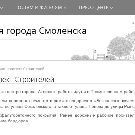
ГОСТЯМ И ЖИТЕЛЯМ
ПРЕСС-ЦЕНТР
 города Смоленска
уют проспект Строителей
пект Строителей
лько центра города. Активные работы идут и в Промышленном райо
ктом дорожного ремонта в рамках нацпроекта «Безопасные качес
ва до улицы Соколовского, а также от улицы Попова до улицы Рыл
асфальтобетонного покрытия. Ранее дорожные рабочие произвел
ение бордюров.