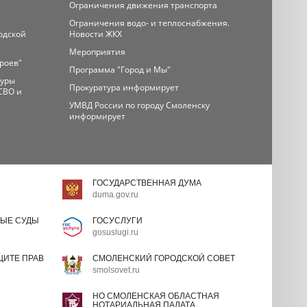
Ограничения движения транспорта
Ограничения водо- и теплоснабжения.
одской
Новости ЖКХ
Мероприятия
ероев"
Программа "Город и Мы"
туры
Прокуратура информирует
СВО и
УМВД России по городу Смоленску
информирует
ГОСУДАРСТВЕННАЯ ДУМА
duma.gov.ru
ЫЕ СУДЫ
ГОСУСЛУГИ
gosuslugi.ru
ИТЕ ПРАВ
СМОЛЕНСКИЙ ГОРОДСКОЙ СОВЕТ
smolsovet.ru
НО СМОЛЕНСКАЯ ОБЛАСТНАЯ
НОТАРИАЛЬНАЯ ПАЛАТА