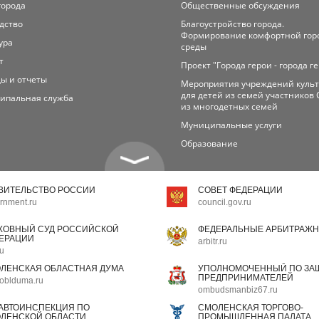
города
Общественные обсуждения
дство
Благоустройство города.
Формирование комфортной гор
ура
среды
т
Проект "Города герои - города г
ы и отчеты
Мероприятия учреждений куль
для детей из семей участников 
ипальная служба
из многодетных семей
Муниципальные услуги
Образование
ВИТЕЛЬСТВО РОССИИ
СОВЕТ ФЕДЕРАЦИИ
rnment.ru
council.gov.ru
ХОВНЫЙ СУД РОССИЙСКОЙ
ФЕДЕРАЛЬНЫЕ АРБИТРАЖН
ЕРАЦИИ
arbitr.ru
ru
ЛЕНСКАЯ ОБЛАСТНАЯ ДУМА
УПОЛНОМОЧЕННЫЙ ПО ЗАЩ
ПРЕДПРИНИМАТЕЛЕЙ
oblduma.ru
ombudsmanbiz67.ru
АВТОИНСПЕКЦИЯ ПО
СМОЛЕНСКАЯ ТОРГОВО-
ЛЕНСКОЙ ОБЛАСТИ
ПРОМЫШЛЕННАЯ ПАЛАТА