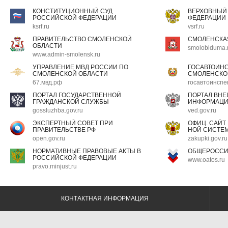
КОНСТИТУЦИОННЫЙ СУД
ВЕРХОВНЫЙ
РОССИЙСКОЙ ФЕДЕРАЦИИ
ФЕДЕРАЦИИ
ksrf.ru
vsrf.ru
ПРАВИТЕЛЬСТВО СМОЛЕНСКОЙ
СМОЛЕНСКА
ОБЛАСТИ
smoloblduma.
www.admin-smolensk.ru
УПРАВЛЕНИЕ МВД РОССИИ ПО
ГОСАВТОИН
СМОЛЕНСКОЙ ОБЛАСТИ
СМОЛЕНСКО
67.мвд.рф
госавтоинспе
ПОРТАЛ ГОСУДАРСТВЕННОЙ
ПОРТАЛ ВН
ГРАЖДАНСКОЙ СЛУЖБЫ
ИНФОРМАЦ
gossluzhba.gov.ru
ved.gov.ru
ЭКСПЕРТНЫЙ СОВЕТ ПРИ
ОФИЦ. САЙТ
ПРАВИТЕЛЬСТВЕ РФ
НОЙ СИСТЕМ
open.gov.ru
zakupki.gov.ru
НОРМАТИВНЫЕ ПРАВОВЫЕ АКТЫ В
ОБЩЕРОССИ
РОССИЙСКОЙ ФЕДЕРАЦИИ
www.oatos.ru
pravo.minjust.ru
КОНТАКТНАЯ ИНФОРМАЦИЯ