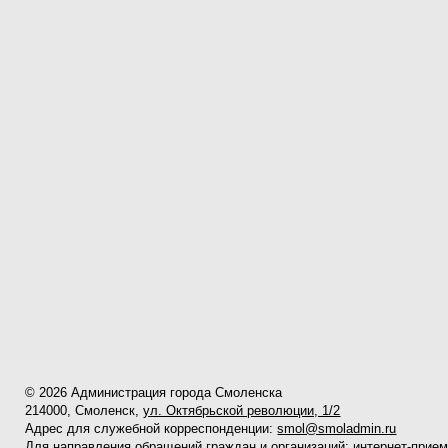
© 2026 Администрация города Смоленска
214000, Смоленск,
ул. Октябрьской революции, 1/2
Адрес для служебной корреспонденции:
smol@smoladmin.ru
Для направления обращений граждан и организаций:
интернет-прие