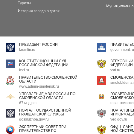
Туризм
Муниципальна
История города в датах
ПРЕЗИДЕНТ РОССИИ
ПРАВИТЕЛЬ
kremlin.ru
government.ru
КОНСТИТУЦИОННЫЙ СУД
ВЕРХОВНЫЙ
РОССИЙСКОЙ ФЕДЕРАЦИИ
ФЕДЕРАЦИИ
ksrf.ru
vsrf.ru
ПРАВИТЕЛЬСТВО СМОЛЕНСКОЙ
СМОЛЕНСКА
ОБЛАСТИ
smoloblduma.
www.admin-smolensk.ru
УПРАВЛЕНИЕ МВД РОССИИ ПО
ГОСАВТОИН
СМОЛЕНСКОЙ ОБЛАСТИ
СМОЛЕНСКО
67.мвд.рф
госавтоинспе
ПОРТАЛ ГОСУДАРСТВЕННОЙ
ПОРТАЛ ВН
ГРАЖДАНСКОЙ СЛУЖБЫ
ИНФОРМАЦ
gossluzhba.gov.ru
ved.gov.ru
ЭКСПЕРТНЫЙ СОВЕТ ПРИ
ОФИЦ. САЙТ
ПРАВИТЕЛЬСТВЕ РФ
НОЙ СИСТЕМ