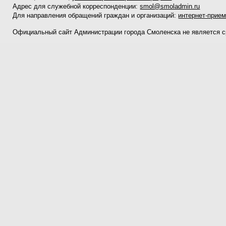
Адрес для служебной корреспонденции:
smol@smoladmin.ru
Для направления обращений граждан и организаций:
интернет-прие
Официальный сайт Администрации города Смоленска не является 