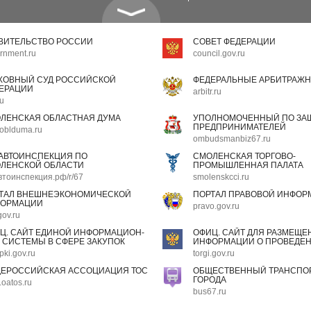
ВИТЕЛЬСТВО РОССИИ
СОВЕТ ФЕДЕРАЦИИ
rnment.ru
council.gov.ru
ХОВНЫЙ СУД РОССИЙСКОЙ
ФЕДЕРАЛЬНЫЕ АРБИТРАЖН
ЕРАЦИИ
arbitr.ru
ru
ЛЕНСКАЯ ОБЛАСТНАЯ ДУМА
УПОЛНОМОЧЕННЫЙ ПО ЗАЩ
ПРЕДПРИНИМАТЕЛЕЙ
oblduma.ru
ombudsmanbiz67.ru
АВТОИНСПЕКЦИЯ ПО
СМОЛЕНСКАЯ ТОРГОВО-
ЛЕНСКОЙ ОБЛАСТИ
ПРОМЫШЛЕННАЯ ПАЛАТА
втоинспекция.рф/r/67
smolenskcci.ru
ТАЛ ВНЕШНЕЭКОНОМИЧЕСКОЙ
ПОРТАЛ ПРАВОВОЙ ИНФОР
ОРМАЦИИ
pravo.gov.ru
gov.ru
Ц. САЙТ ЕДИНОЙ ИНФОРМАЦИОН-
ОФИЦ. САЙТ ДЛЯ РАЗМЕЩЕ
 СИСТЕМЫ В СФЕРЕ ЗАКУПОК
ИНФОРМАЦИИ О ПРОВЕДЕН
pki.gov.ru
torgi.gov.ru
ЕРОССИЙСКАЯ АССОЦИАЦИЯ ТОС
ОБЩЕСТВЕННЫЙ ТРАНСПОР
ГОРОДА
oatos.ru
bus67.ru