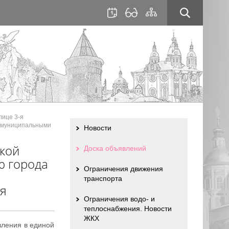
для
сайта
слабовидящих
лице 3-я
х муниципальными
Новости
кой
Доска объявлений
ю города
Ограничения движения
транспорта
я
Ограничения водо- и
теплоснабжения. Новости
ЖКХ
вления в единой