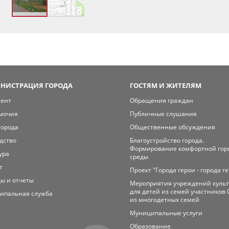
НИСТРАЦИЯ ГОРОДА
ГОСТЯМ И ЖИТЕЛЯМ
мент
Обращения граждан
мочия
Публичные слушания
города
Общественные обсуждения
дство
Благоустройство города.
Формирование комфортной гор
ура
среды
т
Проект "Города герои - города г
ы и отчеты
Мероприятия учреждений куль
для детей из семей участников 
ипальная служба
из многодетных семей
Муниципальные услуги
Образование