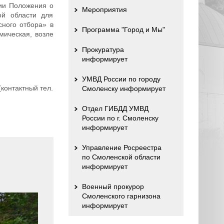
нии Положения о
Мероприятия
ой области для
сного отбора» в
Программа "Город и Мы"
мическая, возле
Прокуратура
информирует
УМВД России по городу
контактный тел.
Смоленску информирует
Отдел ГИБДД УМВД
России по г. Смоленску
информирует
Управление Росреестра
по Смоленской области
информирует
Военный прокурор
Смоленского гарнизона
информирует