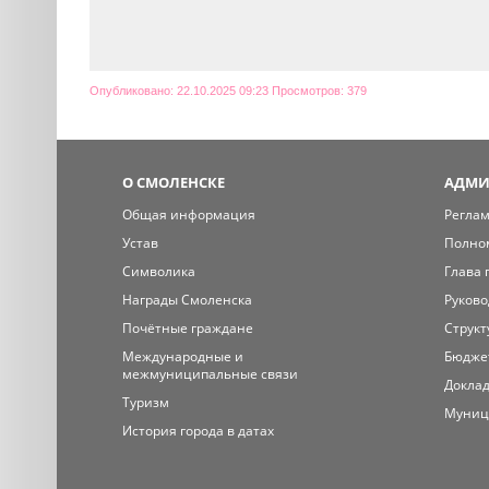
Опубликовано: 22.10.2025 09:23 Просмотров: 379
О СМОЛЕНСКЕ
АДМИ
Общая информация
Регла
Устав
Полно
Символика
Глава 
Награды Смоленска
Руково
Почётные граждане
Структ
Международные и
Бюдже
межмуниципальные связи
Доклад
Туризм
Муниц
История города в датах