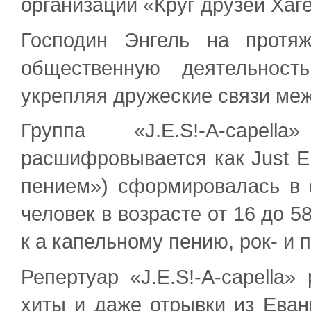
организации «Круг друзей Ха
Господин Энгель на протя
общественную деятельност
укрепляя дружеские связи ме
Группа «J.E.S!-А-cape
расшифровывается как Just En
пением») сформировалась в 
человек в возрасте от 16 до 
к а капельному пению, рок- и 
Репертуар «J.E.S!-A-capella»
хиты и даже отрывки из Еван