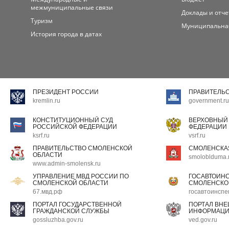
межмуниципальные связи
Доклады и отч
Туризм
Муниципальна
История города в датах
ПРЕЗИДЕНТ РОССИИ
ПРАВИТЕЛЬ
kremlin.ru
government.ru
КОНСТИТУЦИОННЫЙ СУД
ВЕРХОВНЫЙ
РОССИЙСКОЙ ФЕДЕРАЦИИ
ФЕДЕРАЦИИ
ksrf.ru
vsrf.ru
ПРАВИТЕЛЬСТВО СМОЛЕНСКОЙ
СМОЛЕНСКА
ОБЛАСТИ
smoloblduma.
www.admin-smolensk.ru
УПРАВЛЕНИЕ МВД РОССИИ ПО
ГОСАВТОИН
СМОЛЕНСКОЙ ОБЛАСТИ
СМОЛЕНСКО
67.мвд.рф
госавтоинспе
ПОРТАЛ ГОСУДАРСТВЕННОЙ
ПОРТАЛ ВН
ГРАЖДАНСКОЙ СЛУЖБЫ
ИНФОРМАЦ
gossluzhba.gov.ru
ved.gov.ru