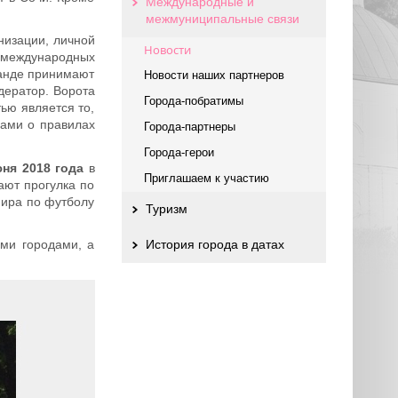
Международные и
межмуниципальные связи
низации, личной
Новости
 международных
манде принимают
Новости наших партнеров
одератор. Ворота
Города-побратимы
ью является то,
рами о правилах
Города-партнеры
Города-герои
юня 2018 года
в
Приглашаем к участию
ают прогулка по
мира по футболу
Туризм
ми городами, а
История города в датах