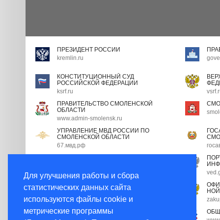
ПРЕЗИДЕНТ РОССИИ
ПРА
kremlin.ru
gove
КОНСТИТУЦИОННЫЙ СУД
ВЕР
РОССИЙСКОЙ ФЕДЕРАЦИИ
ФЕД
ksrf.ru
vsrf.
ПРАВИТЕЛЬСТВО СМОЛЕНСКОЙ
СМО
ОБЛАСТИ
smol
www.admin-smolensk.ru
УПРАВЛЕНИЕ МВД РОССИИ ПО
ГОС
СМОЛЕНСКОЙ ОБЛАСТИ
СМО
67.мвд.рф
госа
ПОРТАЛ ГОСУДАРСТВЕННОЙ
ПОР
ГРАЖДАНСКОЙ СЛУЖБЫ
ИНФ
gossluzhba.gov.ru
ved.
Для улучшения работы и сбора
ЭКСПЕРТНЫЙ СОВЕТ ПРИ
ОФИ
статистических данных сайта
ПРАВИТЕЛЬСТВЕ РФ
НОЙ
используются файлы cookie и
open.gov.ru
zaku
метрические программы
НОРМАТИВНЫЕ ПРАВОВЫЕ АКТЫ В
ОБЩ
РОССИЙСКОЙ ФЕДЕРАЦИИ
www.