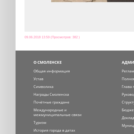
09.06.2018 13:59 (Просмотров: 382 )
О СМОЛЕНСКЕ
АДМИ
Общая информация
Регла
Устав
Полно
Символика
Глава 
Награды Смоленска
Руково
Почётные граждане
Структ
Международные и
Бюдже
межмуниципальные связи
Доклад
Туризм
Муниц
История города в датах