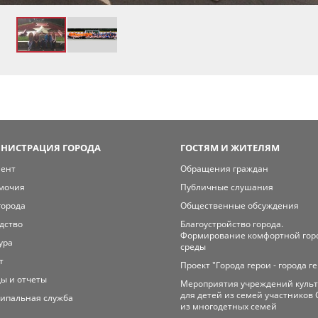
НИСТРАЦИЯ ГОРОДА
ГОСТЯМ И ЖИТЕЛЯМ
мент
Обращения граждан
мочия
Публичные слушания
города
Общественные обсуждения
дство
Благоустройство города.
Формирование комфортной гор
ура
среды
т
Проект "Города герои - города г
ы и отчеты
Мероприятия учреждений куль
для детей из семей участников 
ипальная служба
из многодетных семей