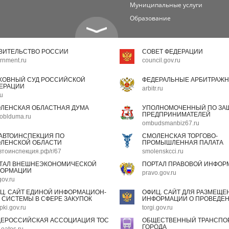
Муниципальные услуги
Образование
ВИТЕЛЬСТВО РОССИИ
СОВЕТ ФЕДЕРАЦИИ
rnment.ru
council.gov.ru
ХОВНЫЙ СУД РОССИЙСКОЙ
ФЕДЕРАЛЬНЫЕ АРБИТРАЖН
ЕРАЦИИ
arbitr.ru
ru
ЛЕНСКАЯ ОБЛАСТНАЯ ДУМА
УПОЛНОМОЧЕННЫЙ ПО ЗАЩ
ПРЕДПРИНИМАТЕЛЕЙ
oblduma.ru
ombudsmanbiz67.ru
АВТОИНСПЕКЦИЯ ПО
СМОЛЕНСКАЯ ТОРГОВО-
ЛЕНСКОЙ ОБЛАСТИ
ПРОМЫШЛЕННАЯ ПАЛАТА
втоинспекция.рф/r/67
smolenskcci.ru
ТАЛ ВНЕШНЕЭКОНОМИЧЕСКОЙ
ПОРТАЛ ПРАВОВОЙ ИНФОР
ОРМАЦИИ
pravo.gov.ru
gov.ru
Ц. САЙТ ЕДИНОЙ ИНФОРМАЦИОН-
ОФИЦ. САЙТ ДЛЯ РАЗМЕЩЕ
 СИСТЕМЫ В СФЕРЕ ЗАКУПОК
ИНФОРМАЦИИ О ПРОВЕДЕН
pki.gov.ru
torgi.gov.ru
ЕРОССИЙСКАЯ АССОЦИАЦИЯ ТОС
ОБЩЕСТВЕННЫЙ ТРАНСПОР
ГОРОДА
oatos.ru