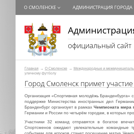
О СМОЛЕНСКЕ
АДМИНИСТРАЦИЯ ГОРОДА
Администрация
официальный сайт
Главная
О Смоленске
Международные и межмуниципаль
уличному футболу
Город Смоленск примет участие
Организация «Спортивная молодёжь Бранденбурга» 
поддержке Министерства иностранных дел Германи
Бранденбург организует в рамках
Чемпионата мира 
Германии и России по четырём городам, в которых пр
Участники 32 команд отправятся в богатое впечат
Спортсменов ожидают увлекательные командные т
событием для игроков станет посещение матча Чемп