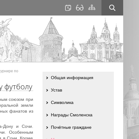
для
сайта
слабовидящих
турнире по
Общая информация
у футболу
Устав
ным союзом при
Символика
еральной земли
ных фанатов из
Награды Смоленска
а-Дону и Сочи.
Почётные граждане
тчи. Особенным
 в Сочи. Кроме