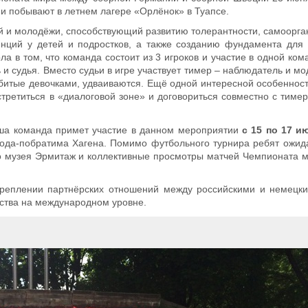
 и побывают в летнем лагере «Орлёнок» в Туапсе.
ей и молодёжи, способствующий развитию толерантности, самоорга
енций у детей и подростков, а также созданию фундамента для
а в том, что команда состоит из 3 игроков и участие в одной ко
рь и судья. Вместо судьи в игре участвует тимер – наблюдатель и м
битые девочками, удваиваются. Ещё одной интересной особенност
третиться в «диалоговой зоне» и договориться совместно с тиме
ша команда примет участие в данном мероприятии
с 15 по 17 и
орода-побратима Хагена. Помимо футбольного турнира ребят ожид
го музея Эрмитаж и коллективные просмотры матчей Чемпионата 
креплении партнёрских отношений между российскими и немецки
ества на международном уровне.