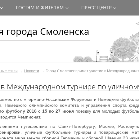
ГОСТЯМ И ЖИТЕЛЯМ
ПРЕСС-ЦЕНТР
 города Смоленска
ные связи
Новости
Город Смоленск примет участие в Международном 
 в Международном турнире по уличном
совместно с «Германо-Российским Форумом» и Немецким футболь
и, Немецкого олимпийского комитета и управления спорта фед
по футболу 2018
с 15 по 27 июня
поездку для молодых футболь
оводится Чемпионат.
лениями путешествие по Санкт-Петербургу, Москве, Ростову-н
ренировки, уличные футбольные турниры и товарищеские ма
ионата мира между сборной Германии и сборной Швеции 23 июня