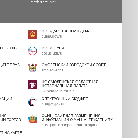
информирует
ГОСУДАРСТВЕННАЯ ДУМА
duma.gov.ru
ЫЕ СУДЫ
ГОСУСЛУГИ
gosuslugi.ru
ИТЕ ПРАВ
СМОЛЕНСКИЙ ГОРОДСКОЙ СОВЕТ
smolsovet.ru
НО СМОЛЕНСКАЯ ОБЛАСТНАЯ
НОТАРИАЛЬНАЯ ПАЛАТА
67.notariat.ru/ru-ru/
МАЦИИ
ЭЛЕКТРОННЫЙ БЮДЖЕТ
budget.gov.ru
НИЯ
ОФИЦ. САЙТ ДЛЯ РАЗМЕЩЕНИЯ
ИИ ТОРГОВ
ИНФОРМАЦИИ О МУН. УЧРЕЖДЕНИЯХ
bus.gov.ru/independentRating/list
Т НА КАРТЕ