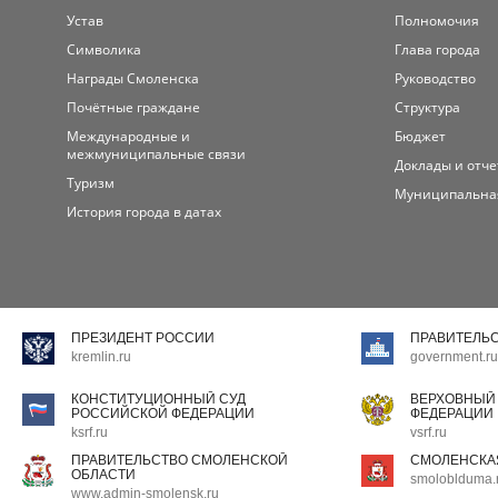
Устав
Полномочия
Символика
Глава города
Награды Смоленска
Руководство
Почётные граждане
Структура
Международные и
Бюджет
межмуниципальные связи
Доклады и отч
Туризм
Муниципальна
История города в датах
ПРЕЗИДЕНТ РОССИИ
ПРАВИТЕЛЬ
kremlin.ru
government.ru
КОНСТИТУЦИОННЫЙ СУД
ВЕРХОВНЫЙ
РОССИЙСКОЙ ФЕДЕРАЦИИ
ФЕДЕРАЦИИ
ksrf.ru
vsrf.ru
ПРАВИТЕЛЬСТВО СМОЛЕНСКОЙ
СМОЛЕНСКА
ОБЛАСТИ
smoloblduma.
www.admin-smolensk.ru