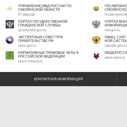
УПРАВЛЕНИЕ МВД РОССИИ ПО
ГОСАВТОИН
СМОЛЕНСКОЙ ОБЛАСТИ
СМОЛЕНСКО
67.мвд.рф
госавтоинспе
ПОРТАЛ ГОСУДАРСТВЕННОЙ
ПОРТАЛ ВН
ГРАЖДАНСКОЙ СЛУЖБЫ
ИНФОРМАЦ
gossluzhba.gov.ru
ved.gov.ru
ЭКСПЕРТНЫЙ СОВЕТ ПРИ
ОФИЦ. САЙТ
ПРАВИТЕЛЬСТВЕ РФ
НОЙ СИСТЕМ
open.gov.ru
zakupki.gov.ru
НОРМАТИВНЫЕ ПРАВОВЫЕ АКТЫ В
ОБЩЕРОССИ
РОССИЙСКОЙ ФЕДЕРАЦИИ
www.oatos.ru
pravo.minjust.ru
КОНТАКТНАЯ ИНФОРМАЦИЯ