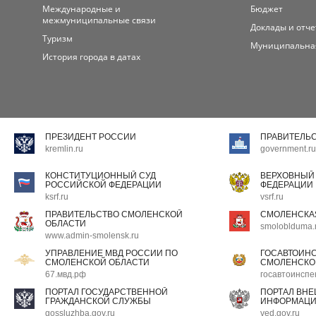
Международные и
Бюджет
межмуниципальные связи
Доклады и отч
Туризм
Муниципальна
История города в датах
ПРЕЗИДЕНТ РОССИИ
ПРАВИТЕЛЬ
kremlin.ru
government.ru
КОНСТИТУЦИОННЫЙ СУД
ВЕРХОВНЫЙ
РОССИЙСКОЙ ФЕДЕРАЦИИ
ФЕДЕРАЦИИ
ksrf.ru
vsrf.ru
ПРАВИТЕЛЬСТВО СМОЛЕНСКОЙ
СМОЛЕНСКА
ОБЛАСТИ
smoloblduma.
www.admin-smolensk.ru
УПРАВЛЕНИЕ МВД РОССИИ ПО
ГОСАВТОИН
СМОЛЕНСКОЙ ОБЛАСТИ
СМОЛЕНСКО
67.мвд.рф
госавтоинспе
ПОРТАЛ ГОСУДАРСТВЕННОЙ
ПОРТАЛ ВН
ГРАЖДАНСКОЙ СЛУЖБЫ
ИНФОРМАЦ
gossluzhba.gov.ru
ved.gov.ru