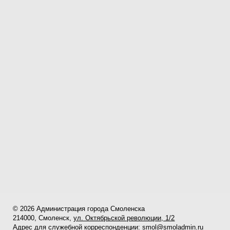
© 2026 Администрация города Смоленска
214000, Смоленск,
ул. Октябрьской революции, 1/2
Адрес для служебной корреспонденции:
smol@smoladmin.ru