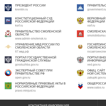
ПРЕЗИДЕНТ РОССИИ
ПРАВИТЕЛЬ
kremlin.ru
government.ru
КОНСТИТУЦИОННЫЙ СУД
ВЕРХОВНЫЙ
РОССИЙСКОЙ ФЕДЕРАЦИИ
ФЕДЕРАЦИИ
ksrf.ru
vsrf.ru
ПРАВИТЕЛЬСТВО СМОЛЕНСКОЙ
СМОЛЕНСКА
ОБЛАСТИ
smoloblduma.
www.admin-smolensk.ru
УПРАВЛЕНИЕ МВД РОССИИ ПО
ГОСАВТОИН
СМОЛЕНСКОЙ ОБЛАСТИ
СМОЛЕНСКО
67.мвд.рф
госавтоинспе
ПОРТАЛ ГОСУДАРСТВЕННОЙ
ПОРТАЛ ВН
ГРАЖДАНСКОЙ СЛУЖБЫ
ИНФОРМАЦ
gossluzhba.gov.ru
ved.gov.ru
ЭКСПЕРТНЫЙ СОВЕТ ПРИ
ОФИЦ. САЙТ
ПРАВИТЕЛЬСТВЕ РФ
НОЙ СИСТЕМ
open.gov.ru
zakupki.gov.ru
НОРМАТИВНЫЕ ПРАВОВЫЕ АКТЫ В
ОБЩЕРОССИ
РОССИЙСКОЙ ФЕДЕРАЦИИ
www.oatos.ru
pravo.minjust.ru
КОНТАКТНАЯ ИНФОРМАЦИЯ