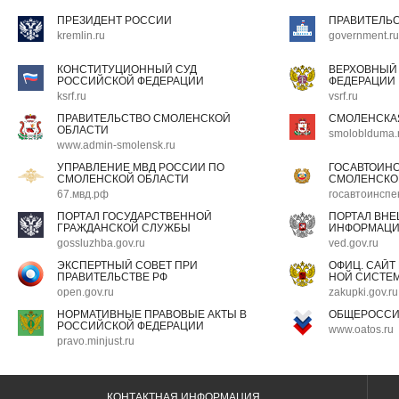
ПРЕЗИДЕНТ РОССИИ
ПРАВИТЕЛЬ
kremlin.ru
government.ru
КОНСТИТУЦИОННЫЙ СУД
ВЕРХОВНЫЙ
РОССИЙСКОЙ ФЕДЕРАЦИИ
ФЕДЕРАЦИИ
ksrf.ru
vsrf.ru
ПРАВИТЕЛЬСТВО СМОЛЕНСКОЙ
СМОЛЕНСКА
ОБЛАСТИ
smoloblduma.
www.admin-smolensk.ru
УПРАВЛЕНИЕ МВД РОССИИ ПО
ГОСАВТОИН
СМОЛЕНСКОЙ ОБЛАСТИ
СМОЛЕНСКО
67.мвд.рф
госавтоинспе
ПОРТАЛ ГОСУДАРСТВЕННОЙ
ПОРТАЛ ВН
ГРАЖДАНСКОЙ СЛУЖБЫ
ИНФОРМАЦ
gossluzhba.gov.ru
ved.gov.ru
ЭКСПЕРТНЫЙ СОВЕТ ПРИ
ОФИЦ. САЙТ
ПРАВИТЕЛЬСТВЕ РФ
НОЙ СИСТЕМ
open.gov.ru
zakupki.gov.ru
НОРМАТИВНЫЕ ПРАВОВЫЕ АКТЫ В
ОБЩЕРОССИ
РОССИЙСКОЙ ФЕДЕРАЦИИ
www.oatos.ru
pravo.minjust.ru
КОНТАКТНАЯ ИНФОРМАЦИЯ