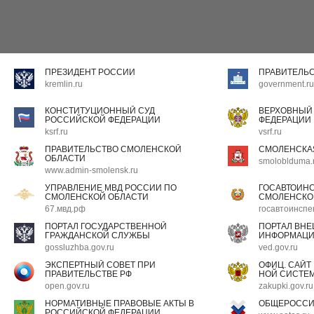
ПРЕЗИДЕНТ РОССИИ
ПРАВИТЕЛЬ
kremlin.ru
government.ru
КОНСТИТУЦИОННЫЙ СУД
ВЕРХОВНЫЙ
РОССИЙСКОЙ ФЕДЕРАЦИИ
ФЕДЕРАЦИИ
ksrf.ru
vsrf.ru
ПРАВИТЕЛЬСТВО СМОЛЕНСКОЙ
СМОЛЕНСКА
ОБЛАСТИ
smoloblduma.
www.admin-smolensk.ru
УПРАВЛЕНИЕ МВД РОССИИ ПО
ГОСАВТОИН
СМОЛЕНСКОЙ ОБЛАСТИ
СМОЛЕНСКО
67.мвд.рф
госавтоинспе
ПОРТАЛ ГОСУДАРСТВЕННОЙ
ПОРТАЛ ВН
ГРАЖДАНСКОЙ СЛУЖБЫ
ИНФОРМАЦ
gossluzhba.gov.ru
ved.gov.ru
ЭКСПЕРТНЫЙ СОВЕТ ПРИ
ОФИЦ. САЙТ
ПРАВИТЕЛЬСТВЕ РФ
НОЙ СИСТЕМ
open.gov.ru
zakupki.gov.ru
НОРМАТИВНЫЕ ПРАВОВЫЕ АКТЫ В
ОБЩЕРОССИ
РОССИЙСКОЙ ФЕДЕРАЦИИ