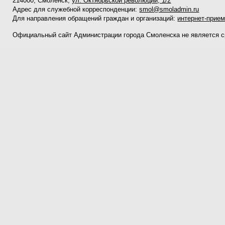
214000, Смоленск,
ул. Октябрьской революции, 1/2
Адрес для служебной корреспонденции:
smol@smoladmin.ru
Для направления обращений граждан и организаций:
интернет-прие
Официальный сайт Администрации города Смоленска не является 