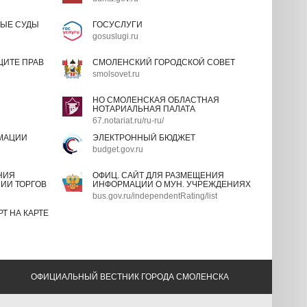
ЫЕ СУДЫ
ГОСУСЛУГИ
gosuslugi.ru
ИТЕ ПРАВ
СМОЛЕНСКИЙ ГОРОДСКОЙ СОВЕТ
smolsovet.ru
НО СМОЛЕНСКАЯ ОБЛАСТНАЯ
НОТАРИАЛЬНАЯ ПАЛАТА
67.notariat.ru/ru-ru/
МАЦИИ
ЭЛЕКТРОННЫЙ БЮДЖЕТ
budget.gov.ru
НИЯ
ОФИЦ. САЙТ ДЛЯ РАЗМЕЩЕНИЯ
ИИ ТОРГОВ
ИНФОРМАЦИИ О МУН. УЧРЕЖДЕНИЯХ
bus.gov.ru/independentRating/list
Т НА КАРТЕ
ОФИЦИАЛЬНЫЙ ВЕСТНИК ГОРОДА СМОЛЕНСКА