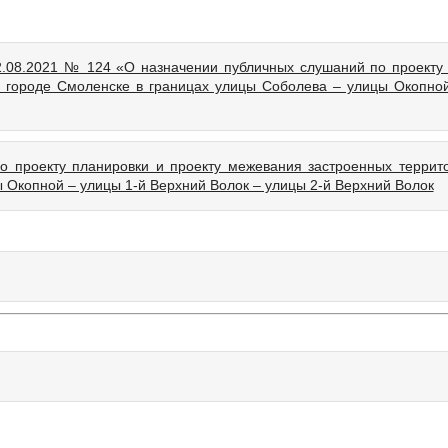
2.08.2021 № 124 «О назначении публичных слушаний по проекту
в городе Смоленске в границах улицы Соболева – улицы Окопно
 проекту планировки и проекту межевания застроенных террито
 Окопной – улицы 1-й Верхний Волок – улицы 2-й Верхний Волок