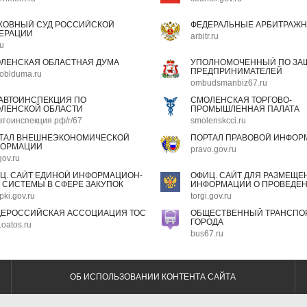
ХОВНЫЙ СУД РОССИЙСКОЙ
ФЕДЕРАЛЬНЫЕ АРБИТРАЖН
ЕРАЦИИ
arbitr.ru
ru
ЛЕНСКАЯ ОБЛАСТНАЯ ДУМА
УПОЛНОМОЧЕННЫЙ ПО ЗАЩ
ПРЕДПРИНИМАТЕЛЕЙ
oblduma.ru
ombudsmanbiz67.ru
АВТОИНСПЕКЦИЯ ПО
СМОЛЕНСКАЯ ТОРГОВО-
ЛЕНСКОЙ ОБЛАСТИ
ПРОМЫШЛЕННАЯ ПАЛАТА
втоинспекция.рф/r/67
smolenskcci.ru
ТАЛ ВНЕШНЕЭКОНОМИЧЕСКОЙ
ПОРТАЛ ПРАВОВОЙ ИНФОР
ОРМАЦИИ
pravo.gov.ru
gov.ru
Ц. САЙТ ЕДИНОЙ ИНФОРМАЦИОН-
ОФИЦ. САЙТ ДЛЯ РАЗМЕЩЕ
 СИСТЕМЫ В СФЕРЕ ЗАКУПОК
ИНФОРМАЦИИ О ПРОВЕДЕН
pki.gov.ru
torgi.gov.ru
ЕРОССИЙСКАЯ АССОЦИАЦИЯ ТОС
ОБЩЕСТВЕННЫЙ ТРАНСПОР
ГОРОДА
oatos.ru
bus67.ru
ОБ ИСПОЛЬЗОВАНИИ КОНТЕНТА САЙТА