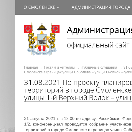
О СМОЛЕНСКЕ
АДМИНИСТРАЦИЯ ГОРОДА
Администрация
официальный сайт
Главная
Гостям и жителям
Публичные слушания
31.0
Смоленске в границах улицы Соболева – улицы Окопной – улиц
31.08.2021 По проекту планиро
территорий в городе Смоленске
улицы 1-й Верхний Волок – улиц
31 августа 2021 г. в 12.00 по адресу: Российская Ф
1/2, конференц-зал проводится собрание участнико
территорий в городе Смоленске в границах улицы Соб