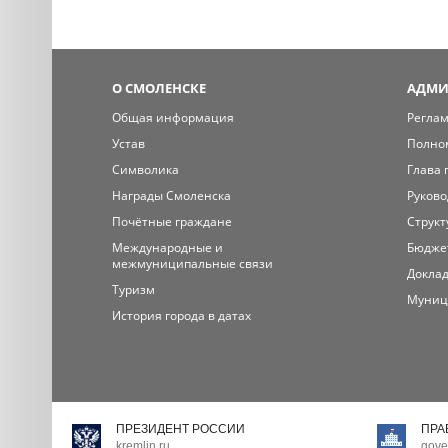
О СМОЛЕНСКЕ
АДМИ
Общая информация
Регла
Устав
Полно
Символика
Глава 
Награды Смоленска
Руково
Почётные граждане
Структ
Международные и
Бюдже
межмуниципальные связи
Доклад
Туризм
Муниц
История города в датах
ПРЕЗИДЕНТ РОССИИ
ПРА
kremlin.ru
gove