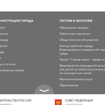
НИСТРАЦИЯ ГОРОДА
ГОСТЯМ И ЖИТЕЛЯМ
мент
Обращения граждан
мочия
Публичные слушания
города
Общественные обсуждения
дство
Благоустройство города.
Формирование комфортной гор
ура
среды
т
Проект "Города герои - города г
ы и отчеты
Мероприятия учреждений куль
для детей из семей участников 
ипальная служба
из многодетных семей
Муниципальные услуги
Образование
ВИТЕЛЬСТВО РОССИИ
СОВЕТ ФЕДЕРАЦИИ
rnment.ru
council.gov.ru