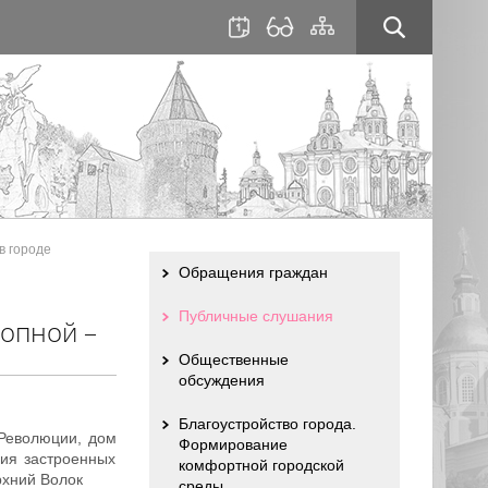
для
сайта
слабовидящих
в городе
Обращения граждан
Публичные слушания
копной –
Общественные
обсуждения
Благоустройство города.
 Революции, дом
Формирование
ния застроенных
комфортной городской
рхний Волок
среды