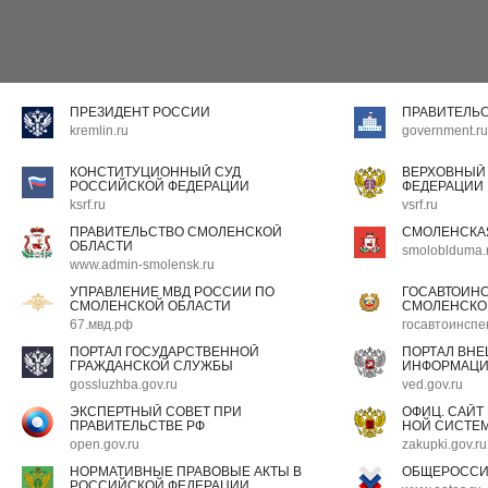
ПРЕЗИДЕНТ РОССИИ
ПРАВИТЕЛЬ
kremlin.ru
government.ru
КОНСТИТУЦИОННЫЙ СУД
ВЕРХОВНЫЙ
РОССИЙСКОЙ ФЕДЕРАЦИИ
ФЕДЕРАЦИИ
ksrf.ru
vsrf.ru
ПРАВИТЕЛЬСТВО СМОЛЕНСКОЙ
СМОЛЕНСКА
ОБЛАСТИ
smoloblduma.
www.admin-smolensk.ru
УПРАВЛЕНИЕ МВД РОССИИ ПО
ГОСАВТОИН
СМОЛЕНСКОЙ ОБЛАСТИ
СМОЛЕНСКО
67.мвд.рф
госавтоинспе
ПОРТАЛ ГОСУДАРСТВЕННОЙ
ПОРТАЛ ВН
ГРАЖДАНСКОЙ СЛУЖБЫ
ИНФОРМАЦ
gossluzhba.gov.ru
ved.gov.ru
ЭКСПЕРТНЫЙ СОВЕТ ПРИ
ОФИЦ. САЙТ
ПРАВИТЕЛЬСТВЕ РФ
НОЙ СИСТЕМ
open.gov.ru
zakupki.gov.ru
НОРМАТИВНЫЕ ПРАВОВЫЕ АКТЫ В
ОБЩЕРОССИ
РОССИЙСКОЙ ФЕДЕРАЦИИ