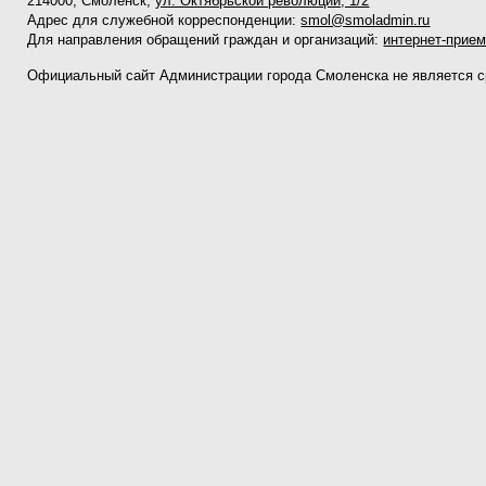
214000, Смоленск,
ул. Октябрьской революции, 1/2
Адрес для служебной корреспонденции:
smol@smoladmin.ru
Для направления обращений граждан и организаций:
интернет-прие
Официальный сайт Администрации города Смоленска не является 