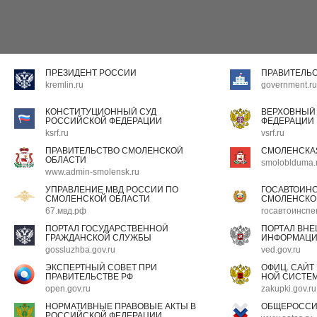
ПРЕЗИДЕНТ РОССИИ
ПРАВИТЕЛЬ
kremlin.ru
government.ru
КОНСТИТУЦИОННЫЙ СУД
ВЕРХОВНЫЙ
РОССИЙСКОЙ ФЕДЕРАЦИИ
ФЕДЕРАЦИИ
ksrf.ru
vsrf.ru
ПРАВИТЕЛЬСТВО СМОЛЕНСКОЙ
СМОЛЕНСКА
ОБЛАСТИ
smoloblduma.
www.admin-smolensk.ru
УПРАВЛЕНИЕ МВД РОССИИ ПО
ГОСАВТОИН
СМОЛЕНСКОЙ ОБЛАСТИ
СМОЛЕНСКО
67.мвд.рф
госавтоинспе
ПОРТАЛ ГОСУДАРСТВЕННОЙ
ПОРТАЛ ВН
ГРАЖДАНСКОЙ СЛУЖБЫ
ИНФОРМАЦ
gossluzhba.gov.ru
ved.gov.ru
ЭКСПЕРТНЫЙ СОВЕТ ПРИ
ОФИЦ. САЙТ
ПРАВИТЕЛЬСТВЕ РФ
НОЙ СИСТЕМ
open.gov.ru
zakupki.gov.ru
НОРМАТИВНЫЕ ПРАВОВЫЕ АКТЫ В
ОБЩЕРОССИ
РОССИЙСКОЙ ФЕДЕРАЦИИ