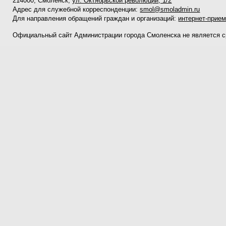
214000, Смоленск,
ул. Октябрьской революции, 1/2
Адрес для служебной корреспонденции:
smol@smoladmin.ru
Для направления обращений граждан и организаций:
интернет-прие
Официальный сайт Администрации города Смоленска не является 