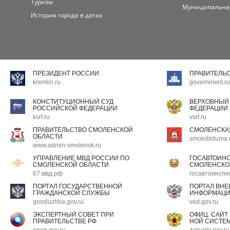
Туризм
Муниципальна
История города в датах
ПРЕЗИДЕНТ РОССИИ
ПРАВИТЕЛЬ
kremlin.ru
government.ru
КОНСТИТУЦИОННЫЙ СУД
ВЕРХОВНЫЙ
РОССИЙСКОЙ ФЕДЕРАЦИИ
ФЕДЕРАЦИИ
ksrf.ru
vsrf.ru
ПРАВИТЕЛЬСТВО СМОЛЕНСКОЙ
СМОЛЕНСКА
ОБЛАСТИ
smoloblduma.
www.admin-smolensk.ru
УПРАВЛЕНИЕ МВД РОССИИ ПО
ГОСАВТОИН
СМОЛЕНСКОЙ ОБЛАСТИ
СМОЛЕНСКО
67.мвд.рф
госавтоинспе
ПОРТАЛ ГОСУДАРСТВЕННОЙ
ПОРТАЛ ВН
ГРАЖДАНСКОЙ СЛУЖБЫ
ИНФОРМАЦ
gossluzhba.gov.ru
ved.gov.ru
ЭКСПЕРТНЫЙ СОВЕТ ПРИ
ОФИЦ. САЙТ
ПРАВИТЕЛЬСТВЕ РФ
НОЙ СИСТЕМ