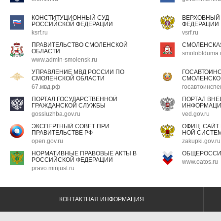
КОНСТИТУЦИОННЫЙ СУД
ВЕРХОВНЫЙ
РОССИЙСКОЙ ФЕДЕРАЦИИ
ФЕДЕРАЦИИ
ksrf.ru
vsrf.ru
ПРАВИТЕЛЬСТВО СМОЛЕНСКОЙ
СМОЛЕНСКА
ОБЛАСТИ
smoloblduma.
www.admin-smolensk.ru
УПРАВЛЕНИЕ МВД РОССИИ ПО
ГОСАВТОИН
СМОЛЕНСКОЙ ОБЛАСТИ
СМОЛЕНСКО
67.мвд.рф
госавтоинспе
ПОРТАЛ ГОСУДАРСТВЕННОЙ
ПОРТАЛ ВН
ГРАЖДАНСКОЙ СЛУЖБЫ
ИНФОРМАЦ
gossluzhba.gov.ru
ved.gov.ru
ЭКСПЕРТНЫЙ СОВЕТ ПРИ
ОФИЦ. САЙТ
ПРАВИТЕЛЬСТВЕ РФ
НОЙ СИСТЕМ
open.gov.ru
zakupki.gov.ru
НОРМАТИВНЫЕ ПРАВОВЫЕ АКТЫ В
ОБЩЕРОССИ
РОССИЙСКОЙ ФЕДЕРАЦИИ
www.oatos.ru
pravo.minjust.ru
КОНТАКТНАЯ ИНФОРМАЦИЯ