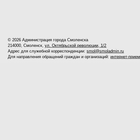
© 2026 Администрация города Смоленска
214000, Смоленск,
ул. Октябрьской революции, 1/2
Адрес для служебной корреспонденции:
smol@smoladmin.ru
Для направления обращений граждан и организаций:
интернет-прие
Официальный сайт Администрации города Смоленска не является 