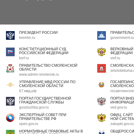
ПРЕЗИДЕНТ РОССИИ
ПРАВИТЕЛЬ
kremlin.ru
government.ru
КОНСТИТУЦИОННЫЙ СУД
ВЕРХОВНЫЙ
РОССИЙСКОЙ ФЕДЕРАЦИИ
ФЕДЕРАЦИИ
ksrf.ru
vsrf.ru
ПРАВИТЕЛЬСТВО СМОЛЕНСКОЙ
СМОЛЕНСКА
ОБЛАСТИ
smoloblduma.
www.admin-smolensk.ru
УПРАВЛЕНИЕ МВД РОССИИ ПО
ГОСАВТОИН
СМОЛЕНСКОЙ ОБЛАСТИ
СМОЛЕНСКО
67.мвд.рф
госавтоинспе
ПОРТАЛ ГОСУДАРСТВЕННОЙ
ПОРТАЛ ВН
ГРАЖДАНСКОЙ СЛУЖБЫ
ИНФОРМАЦ
gossluzhba.gov.ru
ved.gov.ru
ЭКСПЕРТНЫЙ СОВЕТ ПРИ
ОФИЦ. САЙТ
ПРАВИТЕЛЬСТВЕ РФ
НОЙ СИСТЕМ
open.gov.ru
zakupki.gov.ru
НОРМАТИВНЫЕ ПРАВОВЫЕ АКТЫ В
ОБЩЕРОССИ