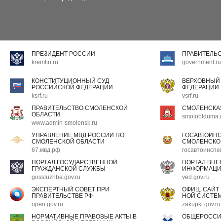
ПРЕЗИДЕНТ РОССИИ
ПРАВИТЕЛЬ
kremlin.ru
government.ru
КОНСТИТУЦИОННЫЙ СУД
ВЕРХОВНЫЙ
РОССИЙСКОЙ ФЕДЕРАЦИИ
ФЕДЕРАЦИИ
ksrf.ru
vsrf.ru
ПРАВИТЕЛЬСТВО СМОЛЕНСКОЙ
СМОЛЕНСКА
ОБЛАСТИ
smoloblduma.
www.admin-smolensk.ru
УПРАВЛЕНИЕ МВД РОССИИ ПО
ГОСАВТОИН
СМОЛЕНСКОЙ ОБЛАСТИ
СМОЛЕНСКО
67.мвд.рф
госавтоинспе
ПОРТАЛ ГОСУДАРСТВЕННОЙ
ПОРТАЛ ВН
ГРАЖДАНСКОЙ СЛУЖБЫ
ИНФОРМАЦ
gossluzhba.gov.ru
ved.gov.ru
ЭКСПЕРТНЫЙ СОВЕТ ПРИ
ОФИЦ. САЙТ
ПРАВИТЕЛЬСТВЕ РФ
НОЙ СИСТЕМ
open.gov.ru
zakupki.gov.ru
НОРМАТИВНЫЕ ПРАВОВЫЕ АКТЫ В
ОБЩЕРОССИ