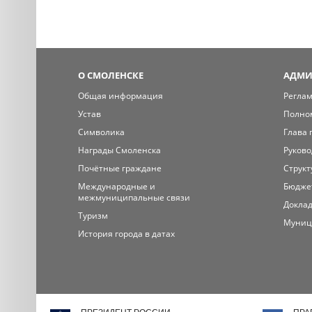
О СМОЛЕНСКЕ
АДМИ
Общая информация
Регла
Устав
Полно
Символика
Глава 
Награды Смоленска
Руково
Почётные граждане
Структ
Международные и
Бюдже
межмуниципальные связи
Доклад
Туризм
Муниц
История города в датах