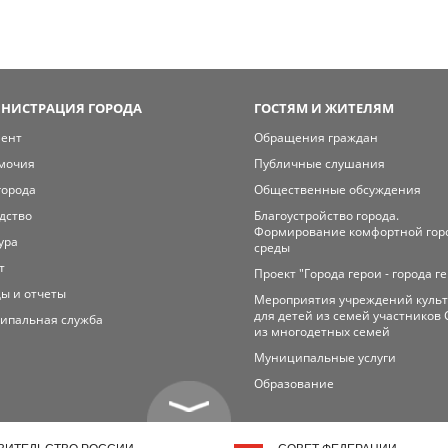
НИСТРАЦИЯ ГОРОДА
ГОСТЯМ И ЖИТЕЛЯМ
мент
Обращения граждан
мочия
Публичные слушания
города
Общественные обсуждения
дство
Благоустройство города.
Формирование комфортной гор
ура
среды
т
Проект "Города герои - города г
ы и отчеты
Мероприятия учреждений куль
для детей из семей участников 
ипальная служба
из многодетных семей
Муниципальные услуги
Образование