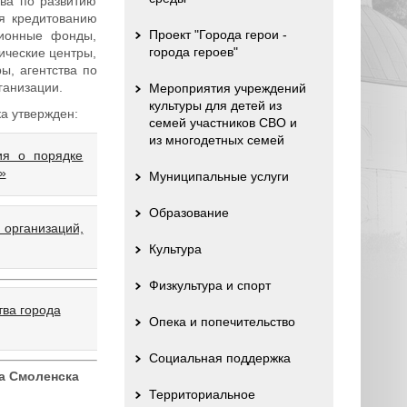
ва по развитию
я кредитованию
Проект "Города герои -
ционные фонды,
города героев"
ические центры,
ы, агентства по
ганизации.
Мероприятия учреждений
культуры для детей из
ка
утвержден:
семей участников СВО и
из многодетных семей
ия о порядке
»
Муниципальные услуги
Образование
организаций,
Культура
Физкультура и спорт
тва города
Опека и попечительство
Социальная поддержка
а Смоленска
Территориальное