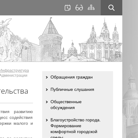
для
сайта
слабовидящих
Инфраструктура
 Администрации
Обращения граждан
тельства
Публичные слушания
Общественные
обсуждения
твия развитию
цесс содействия
Благоустройство города.
ержки малого и
Формирование
комфортной городской
среды