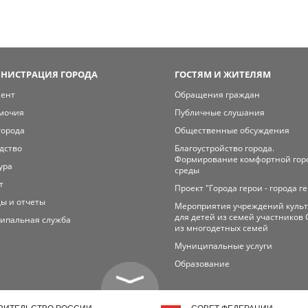
НИСТРАЦИЯ ГОРОДА
ГОСТЯМ И ЖИТЕЛЯМ
мент
Обращения граждан
мочия
Публичные слушания
города
Общественные обсуждения
дство
Благоустройство города.
Формирование комфортной гор
ура
среды
т
Проект "Города герои - города г
ы и отчеты
Мероприятия учреждений куль
для детей из семей участников 
ипальная служба
из многодетных семей
Муниципальные услуги
Образование