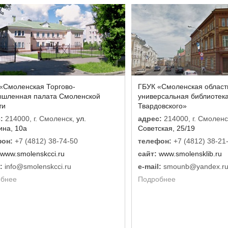
«Смоленская Торгово-
ГБУК «Смоленская област
шленная палата Смоленской
универсальная библиотека
ти
Твардовского»
:
214000, г. Смоленск,
ул.
адрес:
214000, г. Смоленс
ина, 10а
Советская, 25/19
он:
+7 (4812) 38-74-50
телефон:
+7 (4812) 38-21
www.smolenskcci.ru
сайт:
www.smolensklib.ru
:
info@smolenskcci.ru
e-mail:
smounb@yandex.r
бнее
Подробнее