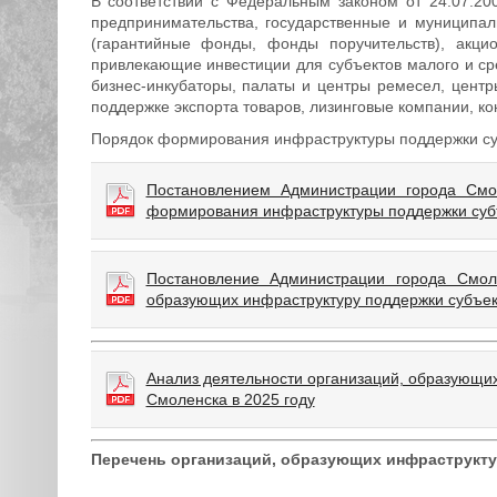
В соответствии с Федеральным законом от 24.07.20
предпринимательства, государственные и муниципа
(гарантийные фонды, фонды поручительств), акц
привлекающие инвестиции для субъектов малого и ср
бизнес-инкубаторы, палаты и центры ремесел, центр
поддержке экспорта товаров, лизинговые компании, к
Порядок формирования инфраструктуры поддержки су
Постановлением Администрации города См
формирования инфраструктуры поддержки субъ
Постановление Администрации города Смол
образующих инфраструктуру поддержки субъек
Анализ деятельности организаций, образующих
Смоленска в 2025 году
Перечень организаций, образующих инфраструкту