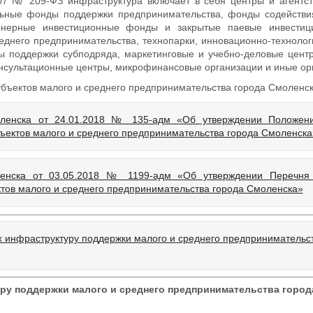
07 № 209-ФЗ инфраструктура включает в себя центры и агентст
льные фонды поддержки предпринимательства, фонды содействи
ионерные инвестиционные фонды и закрытые паевые инвести
еднего предпринимательства, технопарки, инновационно-технолог
ы поддержки субподряда, маркетинговые и учебно-деловые центр
онсультационные центры, микрофинансовые организации и иные ор
бъектов малого и среднего предпринимательства города Смоленс
оленска от 24.01.2018 № 135-адм «Об утверждении Положен
ектов малого и среднего предпринимательства города Смоленска
енска от 03.05.2018 № 1199-адм «Об утверждении Перечня 
тов малого и среднего предпринимательства города Смоленска»
 инфраструктуру поддержки малого и среднего предпринимательс
ру поддержки малого и среднего предпринимательства город