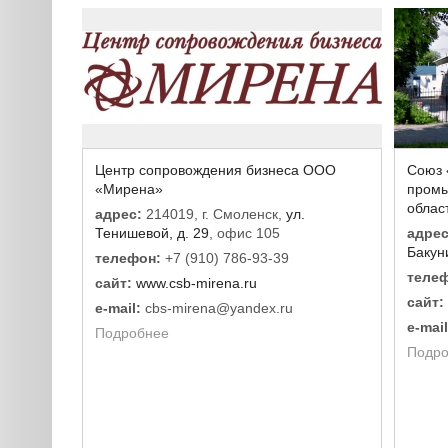
Центр сопровождения бизнеса ООО
Союз 
«Мирена»
промы
облас
адрес:
214019, г. Смоленск,
ул.
Тенишевой, д. 29
, офис 105
адрес
Бакун
телефон:
+7 (910) 786-93-39
телеф
сайт:
www.csb-mirena.ru
сайт:
e-mail:
cbs-mirena@yandex.ru
e-mail
Подробнее
Подро