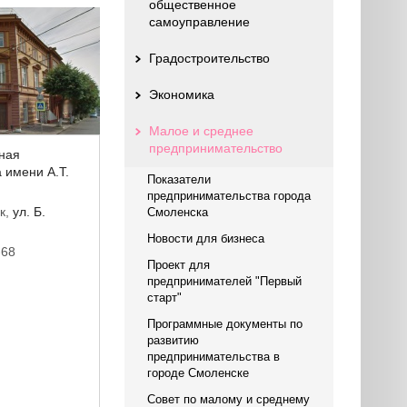
общественное
самоуправление
Градостроительство
Экономика
Малое и среднее
предпринимательство
ная
 имени А.Т.
Показатели
предпринимательства города
к,
ул. Б.
Смоленска
Новости для бизнеса
-68
Проект для
предпринимателей "Первый
u
старт"
Программные документы по
развитию
предпринимательства в
городе Смоленске
Совет по малому и среднему