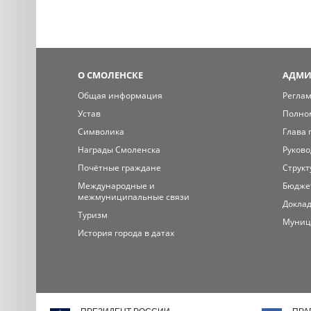
О СМОЛЕНСКЕ
АДМИ
Общая информация
Регла
Устав
Полно
Символика
Глава 
Награды Смоленска
Руково
Почётные граждане
Структ
Международные и
Бюдже
межмуниципальные связи
Доклад
Туризм
Муниц
История города в датах