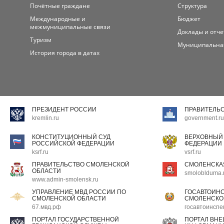
Почётные граждане
Структура
Международные и
Бюджет
межмуниципальные связи
Доклады и отч
Туризм
Муниципальна
История города в датах
ПРЕЗИДЕНТ РОССИИ
ПРАВИТЕЛЬ
kremlin.ru
government.ru
КОНСТИТУЦИОННЫЙ СУД
ВЕРХОВНЫЙ
РОССИЙСКОЙ ФЕДЕРАЦИИ
ФЕДЕРАЦИИ
ksrf.ru
vsrf.ru
ПРАВИТЕЛЬСТВО СМОЛЕНСКОЙ
СМОЛЕНСКА
ОБЛАСТИ
smoloblduma.
www.admin-smolensk.ru
УПРАВЛЕНИЕ МВД РОССИИ ПО
ГОСАВТОИН
СМОЛЕНСКОЙ ОБЛАСТИ
СМОЛЕНСКО
67.мвд.рф
госавтоинспе
ПОРТАЛ ГОСУДАРСТВЕННОЙ
ПОРТАЛ ВН