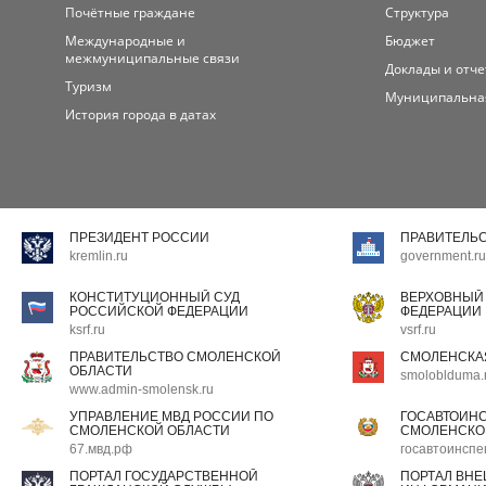
Почётные граждане
Структура
Международные и
Бюджет
межмуниципальные связи
Доклады и отч
Туризм
Муниципальна
История города в датах
ПРЕЗИДЕНТ РОССИИ
ПРАВИТЕЛЬ
kremlin.ru
government.ru
КОНСТИТУЦИОННЫЙ СУД
ВЕРХОВНЫЙ
РОССИЙСКОЙ ФЕДЕРАЦИИ
ФЕДЕРАЦИИ
ksrf.ru
vsrf.ru
ПРАВИТЕЛЬСТВО СМОЛЕНСКОЙ
СМОЛЕНСКА
ОБЛАСТИ
smoloblduma.
www.admin-smolensk.ru
УПРАВЛЕНИЕ МВД РОССИИ ПО
ГОСАВТОИН
СМОЛЕНСКОЙ ОБЛАСТИ
СМОЛЕНСКО
67.мвд.рф
госавтоинспе
ПОРТАЛ ГОСУДАРСТВЕННОЙ
ПОРТАЛ ВН