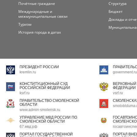
Почётные граждане
Структура
Международные и
Бюджет
межмуниципальные связи
Доклады и отч
Туризм
Муниципальна
История города в датах
ПРЕЗИДЕНТ РОССИИ
ПРАВИТЕЛЬ
kremlin.ru
government.ru
КОНСТИТУЦИОННЫЙ СУД
ВЕРХОВНЫЙ
РОССИЙСКОЙ ФЕДЕРАЦИИ
ФЕДЕРАЦИИ
ksrf.ru
vsrf.ru
ПРАВИТЕЛЬСТВО СМОЛЕНСКОЙ
СМОЛЕНСКА
ОБЛАСТИ
smoloblduma.
www.admin-smolensk.ru
УПРАВЛЕНИЕ МВД РОССИИ ПО
ГОСАВТОИН
СМОЛЕНСКОЙ ОБЛАСТИ
СМОЛЕНСКО
67.мвд.рф
госавтоинспе
ПОРТАЛ ГОСУДАРСТВЕННОЙ
ПОРТАЛ ВН