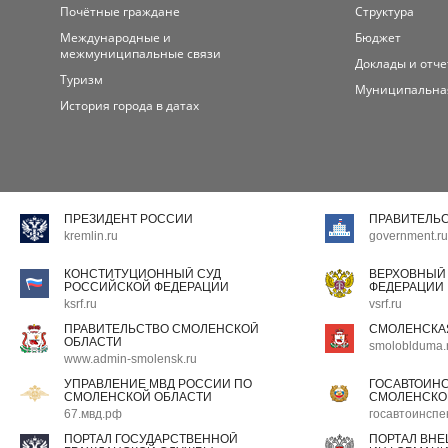
Почётные граждане
Структура
Международные и
Бюджет
межмуниципальные связи
Доклады и отч
Туризм
Муниципальна
История города в датах
ПРЕЗИДЕНТ РОССИИ
ПРАВИТЕЛЬ
kremlin.ru
government.ru
КОНСТИТУЦИОННЫЙ СУД
ВЕРХОВНЫЙ
РОССИЙСКОЙ ФЕДЕРАЦИИ
ФЕДЕРАЦИИ
ksrf.ru
vsrf.ru
ПРАВИТЕЛЬСТВО СМОЛЕНСКОЙ
СМОЛЕНСКА
ОБЛАСТИ
smoloblduma.
www.admin-smolensk.ru
УПРАВЛЕНИЕ МВД РОССИИ ПО
ГОСАВТОИН
СМОЛЕНСКОЙ ОБЛАСТИ
СМОЛЕНСКО
67.мвд.рф
госавтоинспе
ПОРТАЛ ГОСУДАРСТВЕННОЙ
ПОРТАЛ ВН