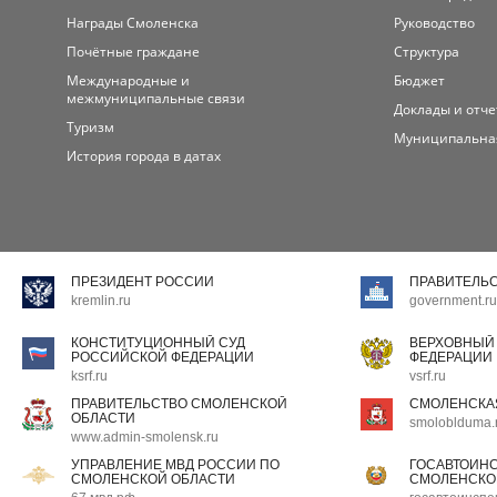
Награды Смоленска
Руководство
Почётные граждане
Структура
Международные и
Бюджет
межмуниципальные связи
Доклады и отч
Туризм
Муниципальна
История города в датах
ПРЕЗИДЕНТ РОССИИ
ПРАВИТЕЛЬ
kremlin.ru
government.ru
КОНСТИТУЦИОННЫЙ СУД
ВЕРХОВНЫЙ
РОССИЙСКОЙ ФЕДЕРАЦИИ
ФЕДЕРАЦИИ
ksrf.ru
vsrf.ru
ПРАВИТЕЛЬСТВО СМОЛЕНСКОЙ
СМОЛЕНСКА
ОБЛАСТИ
smoloblduma.
www.admin-smolensk.ru
УПРАВЛЕНИЕ МВД РОССИИ ПО
ГОСАВТОИН
СМОЛЕНСКОЙ ОБЛАСТИ
СМОЛЕНСКО