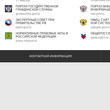
67.мвд.рф
госавтоинспе
ПОРТАЛ ГОСУДАРСТВЕННОЙ
ПОРТАЛ ВН
ГРАЖДАНСКОЙ СЛУЖБЫ
ИНФОРМАЦ
gossluzhba.gov.ru
ved.gov.ru
ЭКСПЕРТНЫЙ СОВЕТ ПРИ
ОФИЦ. САЙТ
ПРАВИТЕЛЬСТВЕ РФ
НОЙ СИСТЕМ
open.gov.ru
zakupki.gov.ru
НОРМАТИВНЫЕ ПРАВОВЫЕ АКТЫ В
ОБЩЕРОССИ
РОССИЙСКОЙ ФЕДЕРАЦИИ
www.oatos.ru
pravo.minjust.ru
КОНТАКТНАЯ ИНФОРМАЦИЯ