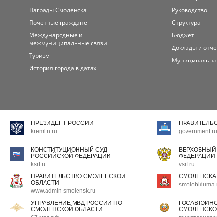
Награды Смоленска
Руководство
Почётные граждане
Структура
Международные и
Бюджет
межмуниципальные связи
Доклады и отч
Туризм
Муниципальна
История города в датах
ПРЕЗИДЕНТ РОССИИ
ПРАВИТЕЛЬ
kremlin.ru
government.ru
КОНСТИТУЦИОННЫЙ СУД
ВЕРХОВНЫЙ
РОССИЙСКОЙ ФЕДЕРАЦИИ
ФЕДЕРАЦИИ
ksrf.ru
vsrf.ru
ПРАВИТЕЛЬСТВО СМОЛЕНСКОЙ
СМОЛЕНСКА
ОБЛАСТИ
smoloblduma.
www.admin-smolensk.ru
УПРАВЛЕНИЕ МВД РОССИИ ПО
ГОСАВТОИН
СМОЛЕНСКОЙ ОБЛАСТИ
СМОЛЕНСКО