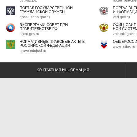
67.мвд.рф
госавтоинспе
ПОРТАЛ ГОСУДАРСТВЕННОЙ
ПОРТАЛ ВН
ГРАЖДАНСКОЙ СЛУЖБЫ
ИНФОРМАЦ
gossluzhba.gov.ru
ved.gov.ru
ЭКСПЕРТНЫЙ СОВЕТ ПРИ
ОФИЦ. САЙТ
ПРАВИТЕЛЬСТВЕ РФ
НОЙ СИСТЕМ
open.gov.ru
zakupki.gov.ru
НОРМАТИВНЫЕ ПРАВОВЫЕ АКТЫ В
ОБЩЕРОССИ
РОССИЙСКОЙ ФЕДЕРАЦИИ
www.oatos.ru
pravo.minjust.ru
КОНТАКТНАЯ ИНФОРМАЦИЯ