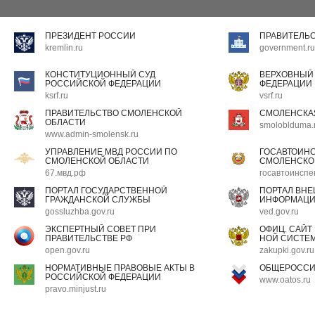
ПРЕЗИДЕНТ РОССИИ
ПРАВИТЕЛЬ
kremlin.ru
government.ru
КОНСТИТУЦИОННЫЙ СУД
ВЕРХОВНЫЙ
РОССИЙСКОЙ ФЕДЕРАЦИИ
ФЕДЕРАЦИИ
ksrf.ru
vsrf.ru
ПРАВИТЕЛЬСТВО СМОЛЕНСКОЙ
СМОЛЕНСКА
ОБЛАСТИ
smoloblduma.
www.admin-smolensk.ru
УПРАВЛЕНИЕ МВД РОССИИ ПО
ГОСАВТОИН
СМОЛЕНСКОЙ ОБЛАСТИ
СМОЛЕНСКО
67.мвд.рф
госавтоинспе
ПОРТАЛ ГОСУДАРСТВЕННОЙ
ПОРТАЛ ВН
ГРАЖДАНСКОЙ СЛУЖБЫ
ИНФОРМАЦ
gossluzhba.gov.ru
ved.gov.ru
ЭКСПЕРТНЫЙ СОВЕТ ПРИ
ОФИЦ. САЙТ
ПРАВИТЕЛЬСТВЕ РФ
НОЙ СИСТЕМ
open.gov.ru
zakupki.gov.ru
НОРМАТИВНЫЕ ПРАВОВЫЕ АКТЫ В
ОБЩЕРОССИ
РОССИЙСКОЙ ФЕДЕРАЦИИ
www.oatos.ru
pravo.minjust.ru