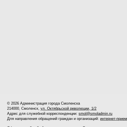
© 2026 Администрация города Смоленска
214000, Смоленск,
ул. Октябрьской революции, 1/2
Адрес для служебной корреспонденции:
smol@smoladmin.ru
Для направления обращений граждан и организаций:
интернет-прие