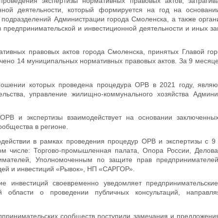
роведения экспертизы нормативных правовых актов, затраги
нной деятельности, который формируется на год на основани
 подразделений Администрации города Смоленска, а также орган
в предпринимательской и инвестиционной деятельности и иных з
тивных правовых актов города Смоленска, принятых Главой гор
чено 14 муниципальных нормативных правовых актов. За 9 месяце
ношении которых проведена процедура ОРВ в 2021 году, являю
тельства, управление жилищно-коммунального хозяйства Админи
ОРВ и экспертизы взаимодействует на основании заключенны
общества в регионе.
действии в рамках проведения процедур ОРВ и экспертизы с 9 
м числе: Торгово-промышленная палата, Опора России, Делова
нимателей, Уполномоченным по защите прав предпринимателе
ей и инвестиций «Рывок», НП «САРГОР».
ие инвестиций своевременно уведомляет предпринимательски
ой области о проведении публичных консультаций, направл
едпринимательских сообществ поступили замечания и предложени