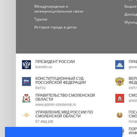
Международные и
Бюдже
межмуниципальные связи
Доклад
Туризм
Муниц
История города в датах
ПРЕЗИДЕНТ РОССИИ
ПРА
kremlin.ru
gove
КОНСТИТУЦИОННЫЙ СУД
ВЕР
РОССИЙСКОЙ ФЕДЕРАЦИИ
ФЕД
ksrf.ru
vsrf.
ПРАВИТЕЛЬСТВО СМОЛЕНСКОЙ
СМО
ОБЛАСТИ
smol
www.admin-smolensk.ru
УПРАВЛЕНИЕ МВД РОССИИ ПО
ГОС
СМОЛЕНСКОЙ ОБЛАСТИ
СМО
67.мвд.рф
госа
ПОРТАЛ ГОСУДАРСТВЕННОЙ
ПОР
ГРАЖДАНСКОЙ СЛУЖБЫ
ИНФ