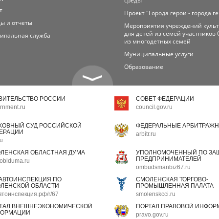
среды
т
Проект "Города герои - города г
ы и отчеты
Мероприятия учреждений куль
для детей из семей участников 
ипальная служба
из многодетных семей
Муниципальные услуги
Образование
ВИТЕЛЬСТВО РОССИИ
СОВЕТ ФЕДЕРАЦИИ
rnment.ru
council.gov.ru
ХОВНЫЙ СУД РОССИЙСКОЙ
ФЕДЕРАЛЬНЫЕ АРБИТРАЖН
ЕРАЦИИ
arbitr.ru
ru
ЛЕНСКАЯ ОБЛАСТНАЯ ДУМА
УПОЛНОМОЧЕННЫЙ ПО ЗАЩ
ПРЕДПРИНИМАТЕЛЕЙ
oblduma.ru
ombudsmanbiz67.ru
АВТОИНСПЕКЦИЯ ПО
СМОЛЕНСКАЯ ТОРГОВО-
ЛЕНСКОЙ ОБЛАСТИ
ПРОМЫШЛЕННАЯ ПАЛАТА
втоинспекция.рф/r/67
smolenskcci.ru
ТАЛ ВНЕШНЕЭКОНОМИЧЕСКОЙ
ПОРТАЛ ПРАВОВОЙ ИНФОР
ОРМАЦИИ
pravo.gov.ru