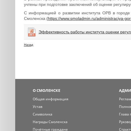
учтены при подготовке заключений об оценке регулиру
С информацией о развитии института ОРВ в городе
Смоленска
(https://www.smoladmin.ru/administraciya-gor
Эффективность работы института оценки регу
Назад
О СМОЛЕНСКЕ
АДМИ
Общая информация
Регла
Устав
Полно
Символика
Глава 
Награды Смоленска
Руково
Почётные граждане
Структ