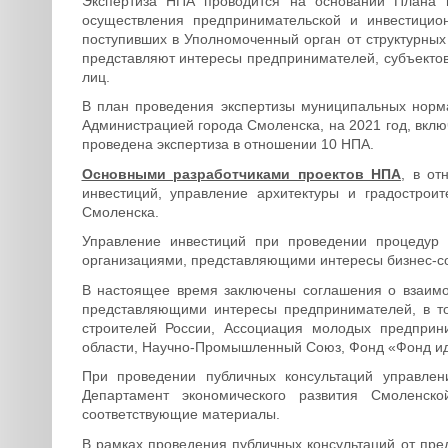
Экспертиза НПА проводится на основании Плана п
осуществления предпринимательской и инвестицио
поступивших в Уполномоченный орган от структурных
представляют интересы предпринимателей, субъекто
лиц.
В план проведения экспертизы муниципальных норма
Администрацией города Смоленска, на 2021 год, вклю
проведена экспертиза в отношении 10 НПА.
Основными разработчиками проектов НПА
, в от
инвестиций, управление архитектуры и градострои
Смоленска.
Управление инвестиций при проведении процедур 
организациями, представляющими интересы бизнес-со
В настоящее время заключены соглашения о взаимо
представляющими интересы предпринимателей, в то
строителей России, Ассоциация молодых предпри
области, Научно-Промышленный Союз, Фонд «Фонд ид
При проведении публичных консультаций управлен
Департамент экономического развития Смоленск
соответствующие материалы.
В рамках проведения публичных консультаций от пр