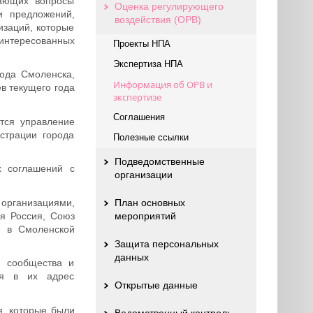
вающих вопросы
Оценка регулирующего
и предложений,
воздействия (ОРВ)
изаций, которые
аинтересованных
Проекты НПА
Экспертиза НПА
ода Смоленска,
Информация об ОРВ и
в текущего года
экспертизе
Соглашения
тся управление
страции города
Полезные ссылки
Подведомственные
х соглашений с
организации
организациями,
План основных
я Россия, Союз
мероприятий
й в Смоленской
Защита персональных
данных
е сообщества и
яя в их адрес
Открытые данные
я, которые были