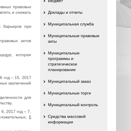
Бюджет
тивных правовых
влять и снижать
Доклады и отчеты
Муниципальная служба
х барьеров при
Муниципальные правовые
правовых актов
акты
Муниципальные
едур, которая
программы и
стратегическое
планирование
 год – 15, 2017
Муниципальный заказ
льных заключений
Муниципальные торги
деленности для
ьству.
Муниципальный контроль
6, 2017 год – 7,
Средства массовой
положительных,
5
информации