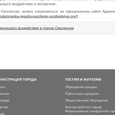
ющего воздействия и экспертизе.
 Смоленске, можно ознакомиться на официальном сайте Админи
oda/ocenka-reguliruyuschego-vozdejstviya-orv/)
.
лирующего воздействия в городе Смоленске
НИСТРАЦИЯ ГОРОДА
ГОСТЯМ И ЖИТЕЛЯМ
мент
Обращения граждан
мочия
Публичные слушания
города
Общественные обсуждения
дство
Благоустройство города.
Формирование комфортной гор
ура