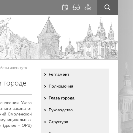
для
сайта
слабовидящих
боты института
Регламент
в городе
Полномочия
Глава города
сновании Указа
тного закона от
Руководство
аний Смоленской
 муниципальных
Структура
я (далее – ОРВ)