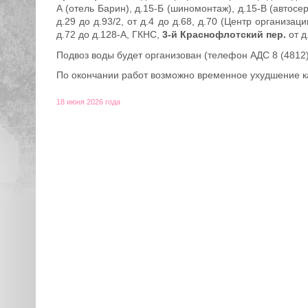
А (отель Барин), д.15-Б (шиномонтаж), д.15-В (автосе
д.29 до д.93/2, от д.4 до д.68, д.70 (Центр организ
д.72 до д.128-А, ГКНС,
3-й Краснофлотский пер.
от д
Подвоз воды будет организован (телефон АДС 8 (4812) 
По окончании работ возможно временное ухудшение к
18 июня 2026 года