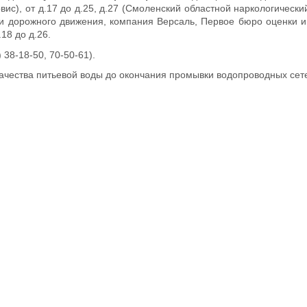
рвис), от д.17 до д.25, д.27 (Смоленский областной наркологически
ации дорожного движения, компания Версаль, Первое бюро оценки и
.18 до д.26.
38-18-50, 70-50-61).
ачества питьевой воды до окончания промывки водопроводных сет