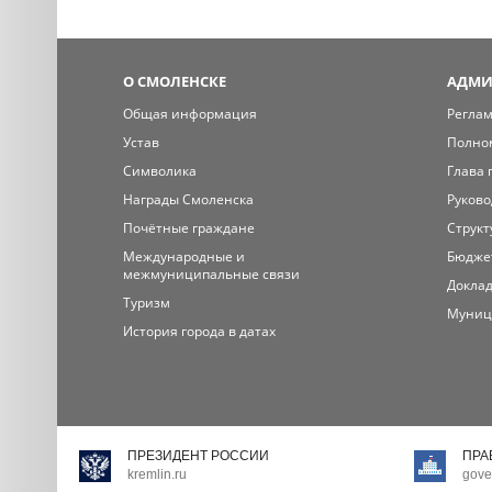
О СМОЛЕНСКЕ
АДМИ
Общая информация
Регла
Устав
Полно
Символика
Глава 
Награды Смоленска
Руково
Почётные граждане
Структ
Международные и
Бюдже
межмуниципальные связи
Доклад
Туризм
Муниц
История города в датах
ПРЕЗИДЕНТ РОССИИ
ПРА
kremlin.ru
gove