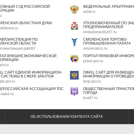
ХОВНЫЙ СУД РОССИЙСКОЙ
ФЕДЕРАЛЬНЫЕ АРБИТРАЖН
ЕРАЦИИ
arbitr.ru
ru
ЛЕНСКАЯ ОБЛАСТНАЯ ДУМА
УПОЛНОМОЧЕННЫЙ ПО ЗАЩ
ПРЕДПРИНИМАТЕЛЕЙ
oblduma.ru
ombudsmanbiz67.ru
АВТОИНСПЕКЦИЯ ПО
СМОЛЕНСКАЯ ТОРГОВО-
ЛЕНСКОЙ ОБЛАСТИ
ПРОМЫШЛЕННАЯ ПАЛАТА
втоинспекция.рф/r/67
smolenskcci.ru
ТАЛ ВНЕШНЕЭКОНОМИЧЕСКОЙ
ПОРТАЛ ПРАВОВОЙ ИНФОР
ОРМАЦИИ
pravo.gov.ru
gov.ru
Ц. САЙТ ЕДИНОЙ ИНФОРМАЦИОН-
ОФИЦ. САЙТ ДЛЯ РАЗМЕЩЕ
 СИСТЕМЫ В СФЕРЕ ЗАКУПОК
ИНФОРМАЦИИ О ПРОВЕДЕН
pki.gov.ru
torgi.gov.ru
ЕРОССИЙСКАЯ АССОЦИАЦИЯ ТОС
ОБЩЕСТВЕННЫЙ ТРАНСПОР
ГОРОДА
oatos.ru
bus67.ru
ОБ ИСПОЛЬЗОВАНИИ КОНТЕНТА САЙТА