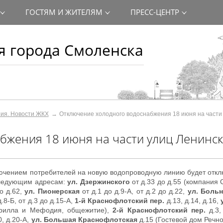
ГОСТЯМ И ЖИТЕЛЯМ
ПРЕСС-ЦЕНТР
 города Смоленска
ния. Новости ЖКХ
Отключение холодного водоснабжения 18 июня на части
бжения 18 июня на части улиц Ленинск
лючением потребителей на новую водопроводную линию будет отк
ледующим адресам:
ул. Дзержинского
от д.33 до д.55 (компания
до д.62,
ул. Пионерская
от д.1 до д.9-А, от д.2 до д.22,
ул. Боль
д.8-Б, от д.3 до д.15-А,
1-й Краснофлотский пер.
д.13, д.14, д.16,
 Кирилла и Мефодия, общежитие),
2-й Краснофлотский пер.
д.3,
0, д.20-А,
ул. Большая Краснофлотская
д.15 (Гостевой дом Речно