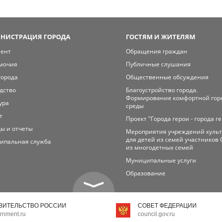
НИСТРАЦИЯ ГОРОДА
ГОСТЯМ И ЖИТЕЛЯМ
мент
Обращения граждан
мочия
Публичные слушания
города
Общественные обсуждения
дство
Благоустройство города.
Формирование комфортной гор
ура
среды
т
Проект "Города герои - города г
ы и отчеты
Мероприятия учреждений куль
для детей из семей участников 
ипальная служба
из многодетных семей
Муниципальные услуги
Образование
ВИТЕЛЬСТВО РОССИИ
СОВЕТ ФЕДЕРАЦИИ
rnment.ru
council.gov.ru