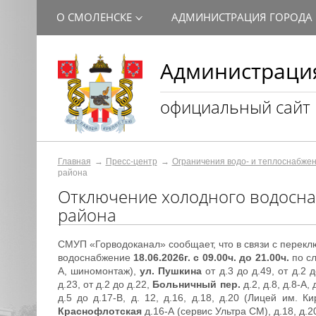
О СМОЛЕНСКЕ
АДМИНИСТРАЦИЯ ГОРОДА
Администрация
официальный сайт
Главная
Пресс-центр
Ограничения водо- и теплоснабже
района
Отключение холодного водосна
района
СМУП «Горводоканал» сообщает, что в связи с перек
водоснабжение
18.06.2026г. с 09.00ч. до 21.00ч.
по с
А, шиномонтаж),
ул. Пушкина
от д.3 до д.49, от д.2 
д.23, от д.2 до д.22,
Больничный пер.
д.2, д.8, д.8-А, 
д.5 до д.17-В, д. 12, д.16, д.18, д.20 (Лицей им.
Краснофлотская
д.16-А (сервис Ультра СМ), д.18, д.2