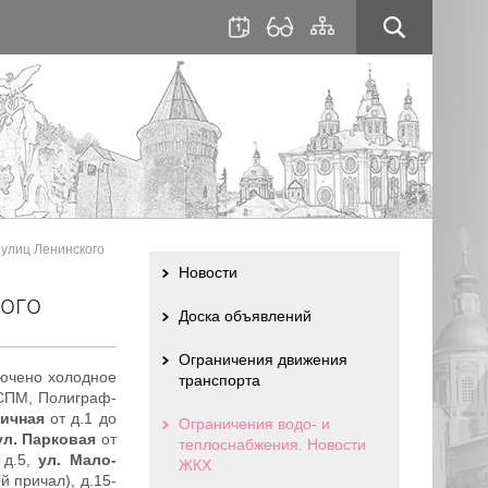
для
сайта
слабовидящих
 улиц Ленинского
Новости
ого
Доска объявлений
Ограничения движения
лючено холодное
транспорта
 СПМ, Полиграф-
ничная
от д.1 до
Ограничения водо- и
ул. Парковая
от
теплоснабжения. Новости
 д.5,
ул. Мало-
ЖКХ
й причал), д.15-