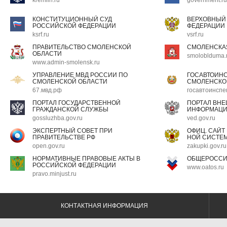
КОНСТИТУЦИОННЫЙ СУД
ВЕРХОВНЫЙ
РОССИЙСКОЙ ФЕДЕРАЦИИ
ФЕДЕРАЦИИ
ksrf.ru
vsrf.ru
ПРАВИТЕЛЬСТВО СМОЛЕНСКОЙ
СМОЛЕНСКА
ОБЛАСТИ
smoloblduma.
www.admin-smolensk.ru
УПРАВЛЕНИЕ МВД РОССИИ ПО
ГОСАВТОИН
СМОЛЕНСКОЙ ОБЛАСТИ
СМОЛЕНСКО
67.мвд.рф
госавтоинспе
ПОРТАЛ ГОСУДАРСТВЕННОЙ
ПОРТАЛ ВН
ГРАЖДАНСКОЙ СЛУЖБЫ
ИНФОРМАЦ
gossluzhba.gov.ru
ved.gov.ru
ЭКСПЕРТНЫЙ СОВЕТ ПРИ
ОФИЦ. САЙТ
ПРАВИТЕЛЬСТВЕ РФ
НОЙ СИСТЕМ
open.gov.ru
zakupki.gov.ru
НОРМАТИВНЫЕ ПРАВОВЫЕ АКТЫ В
ОБЩЕРОССИ
РОССИЙСКОЙ ФЕДЕРАЦИИ
www.oatos.ru
pravo.minjust.ru
КОНТАКТНАЯ ИНФОРМАЦИЯ