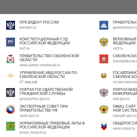
ПРЕЗИДЕНТ РОССИИ
ПРАВИТЕЛЬ
kremlin.ru
government.ru
КОНСТИТУЦИОННЫЙ СУД
ВЕРХОВНЫЙ
РОССИЙСКОЙ ФЕДЕРАЦИИ
ФЕДЕРАЦИИ
ksrf.ru
vsrf.ru
ПРАВИТЕЛЬСТВО СМОЛЕНСКОЙ
СМОЛЕНСКА
ОБЛАСТИ
smoloblduma.
www.admin-smolensk.ru
УПРАВЛЕНИЕ МВД РОССИИ ПО
ГОСАВТОИН
СМОЛЕНСКОЙ ОБЛАСТИ
СМОЛЕНСКО
67.мвд.рф
госавтоинспе
ПОРТАЛ ГОСУДАРСТВЕННОЙ
ПОРТАЛ ВН
ГРАЖДАНСКОЙ СЛУЖБЫ
ИНФОРМАЦ
gossluzhba.gov.ru
ved.gov.ru
ЭКСПЕРТНЫЙ СОВЕТ ПРИ
ОФИЦ. САЙТ
ПРАВИТЕЛЬСТВЕ РФ
НОЙ СИСТЕМ
open.gov.ru
zakupki.gov.ru
НОРМАТИВНЫЕ ПРАВОВЫЕ АКТЫ В
ОБЩЕРОССИ
РОССИЙСКОЙ ФЕДЕРАЦИИ
www.oatos.ru
pravo.minjust.ru